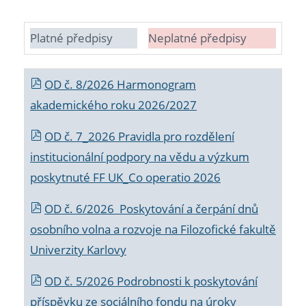
Platné předpisy
Neplatné předpisy
OD č. 8/2026 Harmonogram
akademického roku 2026/2027
OD č. 7_2026 Pravidla pro rozdělení
institucionální podpory na vědu a výzkum
poskytnuté FF UK_Co operatio 2026
OD č. 6/2026 Poskytování a čerpání dnů
osobního volna a rozvoje na Filozofické fakultě
Univerzity Karlovy
OD č. 5/2026 Podrobnosti k poskytování
příspěvku ze sociálního fondu na úroky