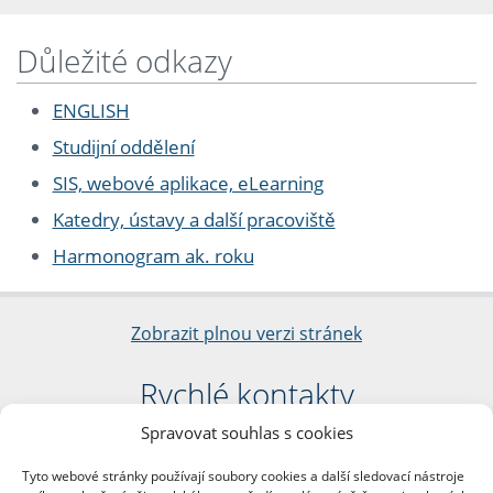
Důležité odkazy
ENGLISH
Studijní oddělení
SIS, webové aplikace, eLearning
Katedry, ústavy a další pracoviště
Harmonogram ak. roku
Zobrazit plnou verzi stránek
Rychlé kontakty
Spravovat souhlas s cookies
Filozofická fakulta
Univerzita Karlova
Tyto webové stránky používají soubory cookies a další sledovací nástroje
nám. Jana Palacha 1/2