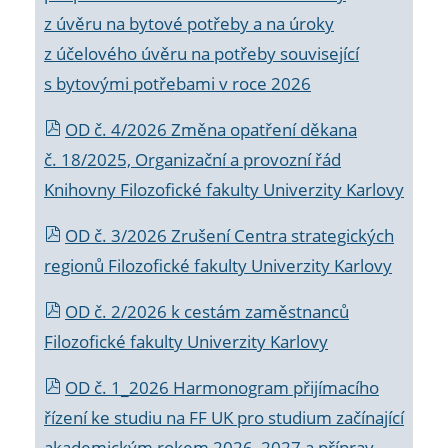
z úvěru na bytové potřeby a na úroky
z účelového úvěru na potřeby související
s bytovými potřebami v roce 2026
OD č. 4/2026 Změna opatření děkana
č. 18/2025, Organizační a provozní řád
Knihovny Filozofické fakulty Univerzity Karlovy
OD č. 3/2026 Zrušení Centra strategických
regionů Filozofické fakulty Univerzity Karlovy
OD č. 2/2026 k
cestám zaměstnanců
Filozofické fakulty Univerzity Karlovy
OD č. 1_2026 Harmonogram přijímacího
řízení ke studiu na FF UK pro studium začínající
akademickým rokem 2026_2027 a příprav