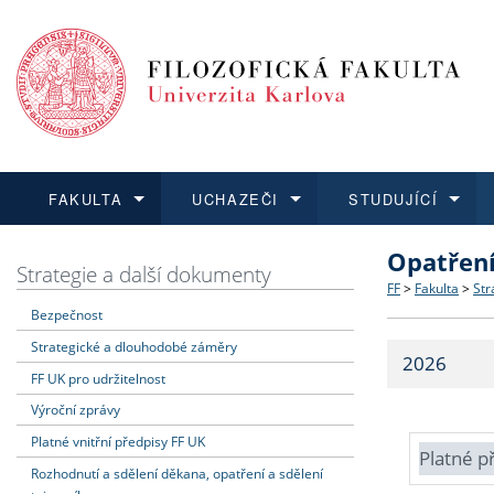
FAKULTA
UCHAZEČI
STUDUJÍCÍ
Opatřen
FAKULTA
UCHAZEČI
STUDUJÍCÍ
VĚDA A VÝZKUM
ZAHRANIČÍ
Struktura a
Co studova
Bakalářsk
O vědě a 
Aktuální n
Strategie a další dokumenty
FF
>
Fakulta
>
Str
Bezpečnost
Dozvědět se více
Podat přihlášku
Dozvědět se více
Dozvědět se více
Dozvědět se více
Strategie 
Učitelské 
Doktorské
Akademické
Vyjíždějící
Strategické a dlouhodobé záměry
2026
Podpora a
Informace 
Rigorózní 
Granty a p
Přijíždějíc
FF UK pro udržitelnost
Výroční zprávy
Absolventi
Vyjíždějíc
Platné vnitřní předpisy FF UK
Platné p
Rozhodnutí a sdělení děkana, opatření a sdělení
Fakultní š