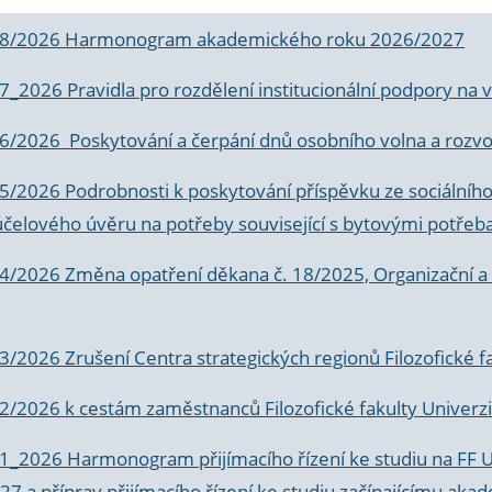
 8/2026 Harmonogram akademického roku 2026/2027
 7_2026 Pravidla pro rozdělení institucionální podpory n
6/2026 Poskytování a čerpání dnů osobního volna a rozvoje
 5/2026 Podrobnosti k poskytování příspěvku ze sociálníh
účelového úvěru na potřeby související s bytovými potřeb
 4/2026 Změna opatření děkana č. 18/2025, Organizační a p
3/2026 Zrušení Centra strategických regionů Filozofické f
 2/2026 k
cestám zaměstnanců Filozofické fakulty Univerzi
 1_2026 Harmonogram přijímacího řízení ke studiu na FF 
7 a příprav přijímacího řízení ke studiu začínajícímu 