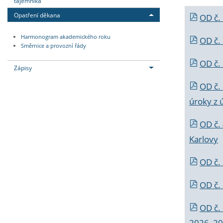
tajemníka
Opatření děkana
OD č.
Harmonogram akademického roku
OD č.
Směrnice a provozní řády
OD č. 
Zápisy
OD č.
úroky z 
OD č.
Karlovy
OD č. 
OD č.
OD č.
2026_202