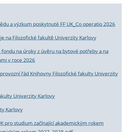
a vědu a výzkum poskytnuté FF UK_Co operatio 2026
 na Filozofické fakultě Univerzity Karlovy
o fondu na úroky z úvěru na bytové potřeby a na
ami v roce 2026
rovozní řád Knihovny Filozofické fakulty Univerzity
akulty Univerzity Karlovy
ty Karlovy
UK pro studium začínající akademickým rokem
akademickým rokem 2027_2028.pdf