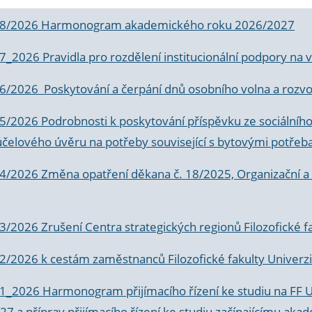
 8/2026 Harmonogram akademického roku 2026/2027
 7_2026 Pravidla pro rozdělení institucionální podpory n
6/2026 Poskytování a čerpání dnů osobního volna a rozvoje
 5/2026 Podrobnosti k poskytování příspěvku ze sociálníh
účelového úvěru na potřeby související s bytovými potřeb
 4/2026 Změna opatření děkana č. 18/2025, Organizační a p
3/2026 Zrušení Centra strategických regionů Filozofické f
 2/2026 k
cestám zaměstnanců Filozofické fakulty Univerzi
 1_2026 Harmonogram přijímacího řízení ke studiu na FF 
7 a příprav přijímacího řízení ke studiu začínajícímu 