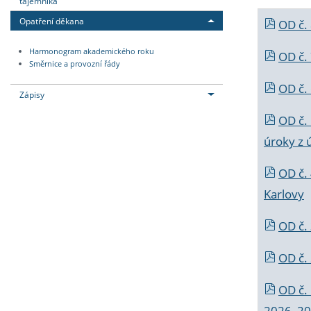
tajemníka
Opatření děkana
OD č.
Harmonogram akademického roku
OD č.
Směrnice a provozní řády
OD č. 
Zápisy
OD č.
úroky z 
OD č.
Karlovy
OD č. 
OD č.
OD č.
2026_202