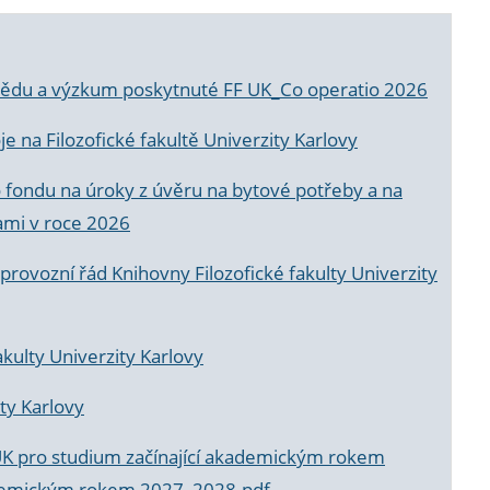
a vědu a výzkum poskytnuté FF UK_Co operatio 2026
 na Filozofické fakultě Univerzity Karlovy
o fondu na úroky z úvěru na bytové potřeby a na
ami v roce 2026
rovozní řád Knihovny Filozofické fakulty Univerzity
akulty Univerzity Karlovy
ty Karlovy
UK pro studium začínající akademickým rokem
akademickým rokem 2027_2028.pdf