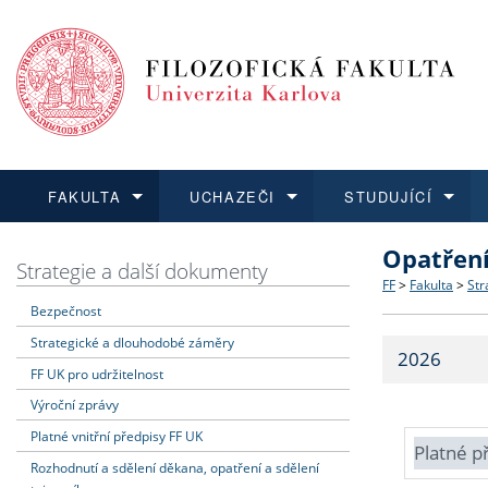
FAKULTA
UCHAZEČI
STUDUJÍCÍ
Opatřen
FAKULTA
UCHAZEČI
STUDUJÍCÍ
VĚDA A VÝZKUM
ZAHRANIČÍ
Struktura a
Co studova
Bakalářsk
O vědě a 
Aktuální n
Strategie a další dokumenty
FF
>
Fakulta
>
Str
Bezpečnost
Dozvědět se více
Podat přihlášku
Dozvědět se více
Dozvědět se více
Dozvědět se více
Strategie 
Učitelské 
Doktorské
Akademické
Vyjíždějící
Strategické a dlouhodobé záměry
2026
Podpora a
Informace 
Rigorózní 
Granty a p
Přijíždějíc
FF UK pro udržitelnost
Výroční zprávy
Absolventi
Vyjíždějíc
Platné vnitřní předpisy FF UK
Platné p
Rozhodnutí a sdělení děkana, opatření a sdělení
Fakultní š