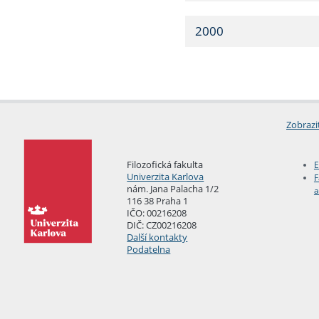
2000
Zobrazi
Filozofická fakulta
E
Univerzita Karlova
F
nám. Jana Palacha 1/2
a
116 38 Praha 1
IČO: 00216208
DIČ: CZ00216208
Další kontakty
Podatelna