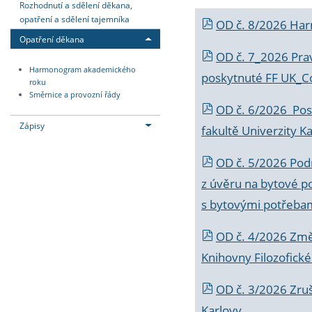
Rozhodnutí a sdělení děkana,
opatření a sdělení tajemníka
OD č. 8/2026 Ha
Opatření děkana
OD č. 7_2026 Prav
Harmonogram akademického
poskytnuté FF UK_C
roku
Směrnice a provozní řády
OD č. 6/2026 Posk
Zápisy
fakultě Univerzity K
OD č. 5/2026 Podr
z úvěru na bytové po
s bytovými potřebam
OD č. 4/2026 Změ
Knihovny Filozofické
OD č. 3/2026 Zruš
Karlovy