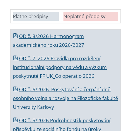
Platné předpisy
Neplatné předpisy
OD č. 8/2026 Harmonogram
akademického roku 2026/2027
OD č. 7_2026 Pravidla pro rozdělení
institucionální podpory na vědu a výzkum
poskytnuté FF UK_Co operatio 2026
OD č. 6/2026 Poskytování a čerpání dnů
osobního volna a rozvoje na Filozofické fakultě
Univerzity Karlovy
OD č. 5/2026 Podrobnosti k poskytování
příspěvku ze sociálního fondu na úroky