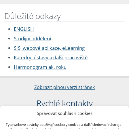
Důležité odkazy
ENGLISH
Studijní oddělení
SIS, webové aplikace, eLearning
Katedry, ústavy a další pracoviště
Harmonogram ak. roku
Zobrazit plnou verzi stránek
Rychlé kontakty
Spravovat souhlas s cookies
Filozofická fakulta
Univerzita Karlova
Tyto webové stránky používají soubory cookies a další sledovací nástroje
nám. Jana Palacha 1/2