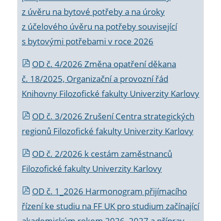
z úvěru na bytové potřeby a na úroky
z účelového úvěru na potřeby související
s bytovými potřebami v roce 2026
OD č. 4/2026 Změna opatření děkana
č. 18/2025, Organizační a provozní řád
Knihovny Filozofické fakulty Univerzity Karlovy
OD č. 3/2026 Zrušení Centra strategických
regionů Filozofické fakulty Univerzity Karlovy
OD č. 2/2026 k
cestám zaměstnanců
Filozofické fakulty Univerzity Karlovy
OD č. 1_2026 Harmonogram přijímacího
řízení ke studiu na FF UK pro studium začínající
akademickým rokem 2026_2027 a příprav