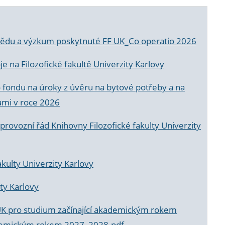
a vědu a výzkum poskytnuté FF UK_Co operatio 2026
 na Filozofické fakultě Univerzity Karlovy
o fondu na úroky z úvěru na bytové potřeby a na
ami v roce 2026
rovozní řád Knihovny Filozofické fakulty Univerzity
akulty Univerzity Karlovy
ty Karlovy
UK pro studium začínající akademickým rokem
akademickým rokem 2027_2028.pdf