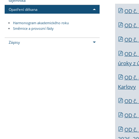
tajemníka
Opatření děkana
OD č.
Harmonogram akademického roku
OD č.
Směrnice a provozní řády
OD č. 
Zápisy
OD č.
úroky z 
OD č.
Karlovy
OD č. 
OD č.
OD č.
2026_202