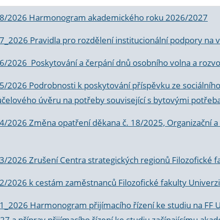
 8/2026 Harmonogram akademického roku 2026/2027
 7_2026 Pravidla pro rozdělení institucionální podpory n
6/2026 Poskytování a čerpání dnů osobního volna a rozvoje
 5/2026 Podrobnosti k poskytování příspěvku ze sociálníh
účelového úvěru na potřeby související s bytovými potřeb
 4/2026 Změna opatření děkana č. 18/2025, Organizační a p
3/2026 Zrušení Centra strategických regionů Filozofické f
 2/2026 k
cestám zaměstnanců Filozofické fakulty Univerzi
 1_2026 Harmonogram přijímacího řízení ke studiu na FF 
7 a příprav přijímacího řízení ke studiu začínajícímu 