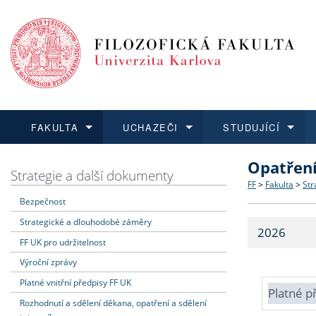
FAKULTA
UCHAZEČI
STUDUJÍCÍ
Opatřen
FAKULTA
UCHAZEČI
STUDUJÍCÍ
VĚDA A VÝZKUM
ZAHRANIČÍ
Struktura a
Co studova
Bakalářsk
O vědě a 
Aktuální n
Strategie a další dokumenty
FF
>
Fakulta
>
Str
Bezpečnost
Dozvědět se více
Podat přihlášku
Dozvědět se více
Dozvědět se více
Dozvědět se více
Strategie 
Učitelské 
Doktorské
Akademické
Vyjíždějící
Strategické a dlouhodobé záměry
2026
Podpora a
Informace 
Rigorózní 
Granty a p
Přijíždějíc
FF UK pro udržitelnost
Výroční zprávy
Absolventi
Vyjíždějíc
Platné vnitřní předpisy FF UK
Platné p
Rozhodnutí a sdělení děkana, opatření a sdělení
Fakultní š