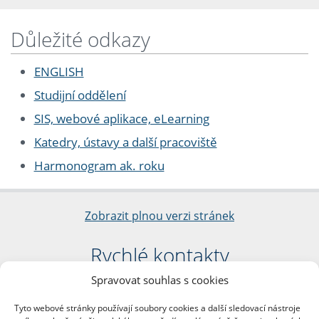
Důležité odkazy
ENGLISH
Studijní oddělení
SIS, webové aplikace, eLearning
Katedry, ústavy a další pracoviště
Harmonogram ak. roku
Zobrazit plnou verzi stránek
Rychlé kontakty
Spravovat souhlas s cookies
Filozofická fakulta
Univerzita Karlova
Tyto webové stránky používají soubory cookies a další sledovací nástroje
nám. Jana Palacha 1/2