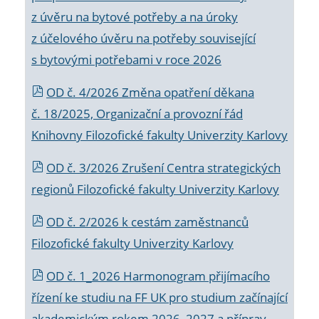
z úvěru na bytové potřeby a na úroky
z účelového úvěru na potřeby související
s bytovými potřebami v roce 2026
OD č. 4/2026 Změna opatření děkana
č. 18/2025, Organizační a provozní řád
Knihovny Filozofické fakulty Univerzity Karlovy
OD č. 3/2026 Zrušení Centra strategických
regionů Filozofické fakulty Univerzity Karlovy
OD č. 2/2026 k
cestám zaměstnanců
Filozofické fakulty Univerzity Karlovy
OD č. 1_2026 Harmonogram přijímacího
řízení ke studiu na FF UK pro studium začínající
akademickým rokem 2026_2027 a příprav