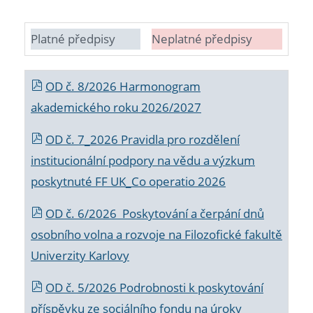
Platné předpisy
Neplatné předpisy
OD č. 8/2026 Harmonogram
akademického roku 2026/2027
OD č. 7_2026 Pravidla pro rozdělení
institucionální podpory na vědu a výzkum
poskytnuté FF UK_Co operatio 2026
OD č. 6/2026 Poskytování a čerpání dnů
osobního volna a rozvoje na Filozofické fakultě
Univerzity Karlovy
OD č. 5/2026 Podrobnosti k poskytování
příspěvku ze sociálního fondu na úroky