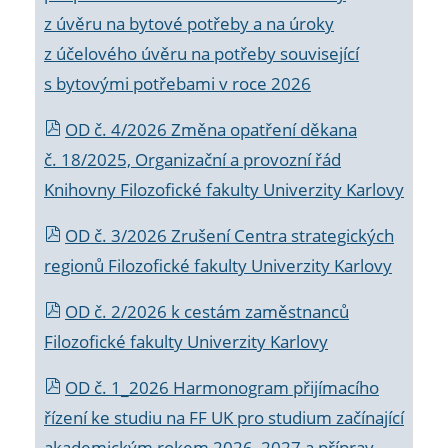
z úvěru na bytové potřeby a na úroky
z účelového úvěru na potřeby související
s bytovými potřebami v roce 2026
OD č. 4/2026 Změna opatření děkana
č. 18/2025, Organizační a provozní řád
Knihovny Filozofické fakulty Univerzity Karlovy
OD č. 3/2026 Zrušení Centra strategických
regionů Filozofické fakulty Univerzity Karlovy
OD č. 2/2026 k
cestám zaměstnanců
Filozofické fakulty Univerzity Karlovy
OD č. 1_2026 Harmonogram přijímacího
řízení ke studiu na FF UK pro studium začínající
akademickým rokem 2026_2027 a příprav