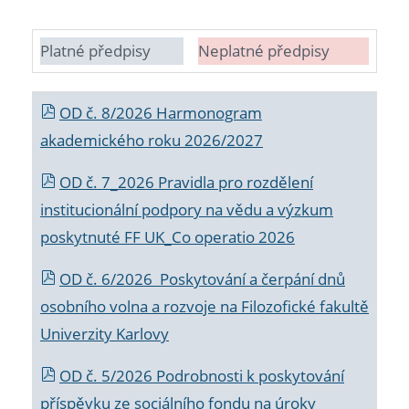
Platné předpisy
Neplatné předpisy
OD č. 8/2026 Harmonogram
akademického roku 2026/2027
OD č. 7_2026 Pravidla pro rozdělení
institucionální podpory na vědu a výzkum
poskytnuté FF UK_Co operatio 2026
OD č. 6/2026 Poskytování a čerpání dnů
osobního volna a rozvoje na Filozofické fakultě
Univerzity Karlovy
OD č. 5/2026 Podrobnosti k poskytování
příspěvku ze sociálního fondu na úroky