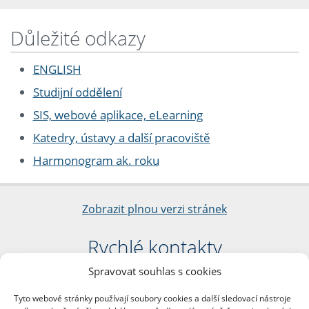
Důležité odkazy
ENGLISH
Studijní oddělení
SIS, webové aplikace, eLearning
Katedry, ústavy a další pracoviště
Harmonogram ak. roku
Zobrazit plnou verzi stránek
Rychlé kontakty
Spravovat souhlas s cookies
Filozofická fakulta
Univerzita Karlova
Tyto webové stránky používají soubory cookies a další sledovací nástroje
nám. Jana Palacha 1/2