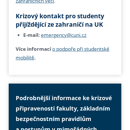
zahraničních věcí
.
Krizový kontakt pro studenty
přijíždějící ze zahraničí na UK
E-mail:
emergency@cuni.cz
Více informací
o podpoře při studentské
mobilitě
.
Podrobnější informace ke krizové
připravenosti fakulty, základním
bezpečnostním pravidlům
a postupům v mimořádných