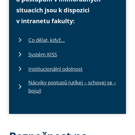
situacích jsou k dispozici
v intranetu fakulty:
Co dělat, když…
Systém KISS
Institucionální odolnost
Nácviky postupů (utíkej – schovej se –
bojuj)