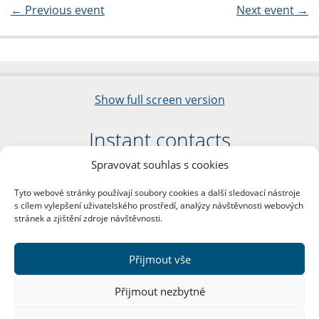
←
Previous event
Next event
→
Show full screen version
Instant contacts
Spravovat souhlas s cookies
Faculty of Arts
Charles University
Tyto webové stránky používají soubory cookies a další sledovací nástroje
nám. Jana Palacha 1/2
s cílem vylepšení uživatelského prostředí, analýzy návštěvnosti webových
116 38 Prague 1
stránek a zjištění zdroje návštěvnosti.
Business ID: 00216208
VAT Number: CZ00216208
Přijmout vše
More contacts
Přijmout nezbytné
Mail Room