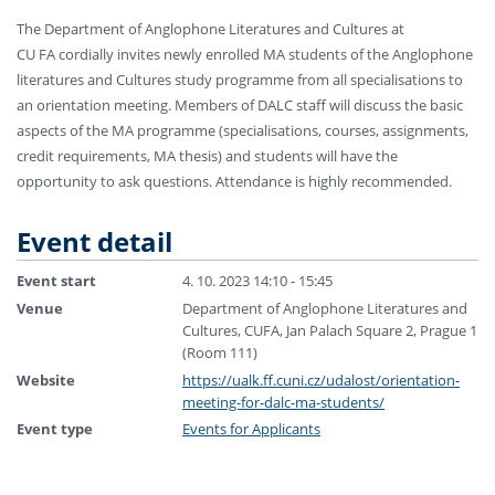
The Department of Anglophone Literatures and Cultures at
CU FA cordially invites newly enrolled MA students of the Anglophone
literatures and Cultures study programme from all specialisations to
an orientation meeting. Members of DALC staff will discuss the basic
aspects of the MA programme (specialisations, courses, assignments,
credit requirements, MA thesis) and students will have the
opportunity to ask questions. Attendance is highly recommended.
Event detail
Event start
4. 10. 2023 14:10 - 15:45
Venue
Department of Anglophone Literatures and
Cultures, CUFA, Jan Palach Square 2, Prague 1
(Room 111)
Website
https://ualk.ff.cuni.cz/udalost/orientation-
meeting-for-dalc-ma-students/
Event type
Events for Applicants