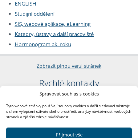
ENGLISH
Studijní oddělení
SIS, webové aplikace, eLearning
Katedry, ústavy a další pracoviště
Harmonogram ak. roku
Zobrazit plnou verzi stránek
Rychlé kontakty
Spravovat souhlas s cookies
Filozofická fakulta
Univerzita Karlova
Tyto webové stránky používají soubory cookies a další sledovací nástroje
nám. Jana Palacha 1/2
s cílem vylepšení uživatelského prostředí, analýzy návštěvnosti webových
116 38 Praha 1
stránek a zjištění zdroje návštěvnosti.
IČO: 00216208
DIČ: CZ00216208
Přijmout vše