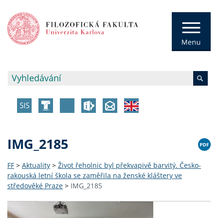
IMG_2185
FF
>
Aktuality
>
Život řeholnic byl překvapivě barvitý. Česko-
rakouská letní škola se zaměřila na ženské kláštery ve
středověké Praze
>
IMG_2185