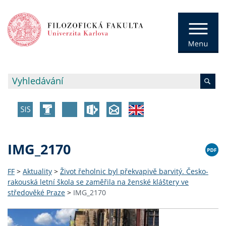
IMG_2170
FF
>
Aktuality
>
Život řeholnic byl překvapivě barvitý. Česko-
rakouská letní škola se zaměřila na ženské kláštery ve
středověké Praze
>
IMG_2170