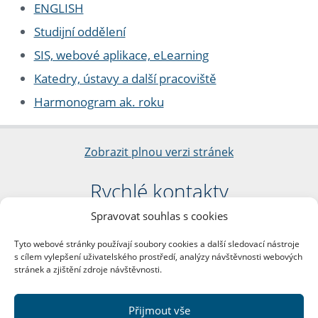
ENGLISH
Studijní oddělení
SIS, webové aplikace, eLearning
Katedry, ústavy a další pracoviště
Harmonogram ak. roku
Zobrazit plnou verzi stránek
Rychlé kontakty
Spravovat souhlas s cookies
Filozofická fakulta
Univerzita Karlova
Tyto webové stránky používají soubory cookies a další sledovací nástroje
nám. Jana Palacha 1/2
s cílem vylepšení uživatelského prostředí, analýzy návštěvnosti webových
116 38 Praha 1
stránek a zjištění zdroje návštěvnosti.
IČO: 00216208
DIČ: CZ00216208
Přijmout vše