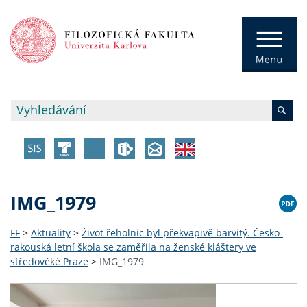
IMG_1979
FF
>
Aktuality
>
Život řeholnic byl překvapivě barvitý. Česko-
rakouská letní škola se zaměřila na ženské kláštery ve
středověké Praze
>
IMG_1979