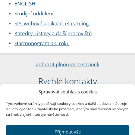
ENGLISH
Studijní oddělení
SIS, webové aplikace, eLearning
Katedry, ústavy a další pracoviště
Harmonogram ak. roku
Zobrazit plnou verzi stránek
Rychlé kontakty
Spravovat souhlas s cookies
Filozofická fakulta
Univerzita Karlova
Tyto webové stránky používají soubory cookies a další sledovací nástroje
nám. Jana Palacha 1/2
s cílem vylepšení uživatelského prostředí, analýzy návštěvnosti webových
116 38 Praha 1
stránek a zjištění zdroje návštěvnosti.
IČO: 00216208
DIČ: CZ00216208
Přijmout vše