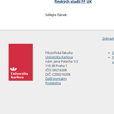
finských studií FF UK
Sdílejte článek:
Zobrazi
Filozofická fakulta
E
Univerzita Karlova
F
nám. Jana Palacha 1/2
a
116 38 Praha 1
IČO: 00216208
DIČ: CZ00216208
Další kontakty
Podatelna