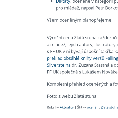
Diktáty
, oceněné v kategorii p
pro mládež, napsal Petr Borko
Všem oceněným blahopřejeme!
Výroční cena Zlatá stuha každoročn
a mládež, jejich autory, ilustrátory
s FF UK v ní bývají úspěšní takřka 
překlad obsáhlé knihy veršů Fallin
Silversteina
dr. Zuzana Šťastná a do
FF UK společně s Lukášem Novák
Kompletní přehled oceněných a fot
Foto: z webu Zlatá stuha
Rubriky
Aktuality
|
Štítky
ocenění
,
Zlatá stuh