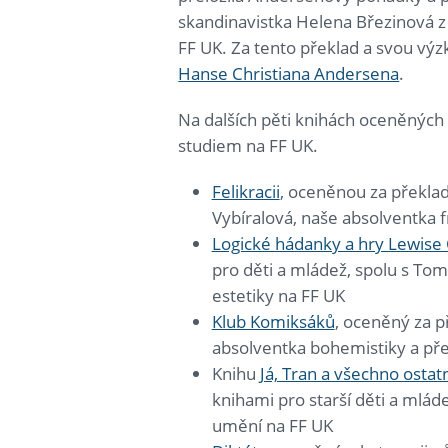
skandinavistka Helena Březinová z
FF UK. Za tento překlad a svou vý
Hanse Christiana Andersena
.
Na dalších pěti knihách oceněných Zl
studiem na FF UK.
Felikracii
, oceněnou za překlad
Vybíralová, naše absolventka f
Logické hádanky a hry Lewise 
pro děti a mládež, spolu s To
estetiky na FF UK
Klub Komiksáků
, oceněný za p
absolventka bohemistiky a pře
Knihu
Já, Tran a všechno ostat
knihami pro starší děti a mlád
umění na FF UK