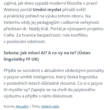
zajímá, jak dnes vypadá moderní filozofie v praxi?
Webový portál
Umění myslet
přináší svěží
a praktický pohled na výuku tohoto oboru. Na
Veletrhu vědy jej pedagogům i odborné veřejnosti
představí dr. Matěj Král. Portál je výstupem projektu
CoRe: Za hranice bezpečnosti: role konfliktu
v posilování odolnosti.
Sobota: Jak mluví AI? A co vy na to? (Ústav
lingvistiky FF UK)
Přijďte se seznámit s aktuálními vědeckými poznatky
o jazyce umělé inteligence, který česká lingvistika
v posledních letech důkladně zkoumá. Co si o jazyce
AI myslíte vy? Zapojte se na chvíli do jazykového
výzkumu a přijďte s námi diskutovat.
Rubriky
Aktuality
|
Štítky
Veletrh vědy