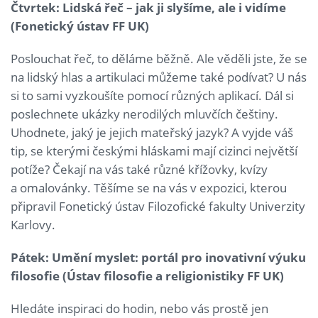
Čtvrtek: Lidská řeč – jak ji slyšíme, ale i vidíme
(Fonetický ústav FF UK)
Poslouchat řeč, to děláme běžně. Ale věděli jste, že se
na lidský hlas a artikulaci můžeme také podívat? U nás
si to sami vyzkoušíte pomocí různých aplikací. Dál si
poslechnete ukázky nerodilých mluvčích češtiny.
Uhodnete, jaký je jejich mateřský jazyk? A vyjde váš
tip, se kterými českými hláskami mají cizinci největší
potíže? Čekají na vás také různé křížovky, kvízy
a omalovánky. Těšíme se na vás v expozici, kterou
připravil Fonetický ústav Filozofické fakulty Univerzity
Karlovy.
Pátek: Umění myslet: portál pro inovativní výuku
filosofie (Ústav filosofie a religionistiky FF UK)
Hledáte inspiraci do hodin, nebo vás prostě jen