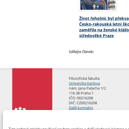
Život řeholnic byl překva
Česko-rakouská letní ško
zaměřila na ženské klášt
středověké Praze
Sdílejte článek:
Filozofická fakulta
Univerzita Karlova
nám. Jana Palacha 1/2
116 38 Praha 1
IČO: 00216208
DIČ: CZ00216208
Další kontakty
Podatelna
Tyto webové stránky používají soubory cookies a další sledovací nástroje s 