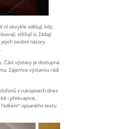
 ní obvykle sdělují, kdy,
uvají, stěžují si, žádají
 jejich osobní názory
i.
y. Část výstavy je dostupná
rma. Zájemce výstavou rádi
kolofonů v rukopisech dnes
cké i překvapivé,
ím řádkem“ opsaného textu