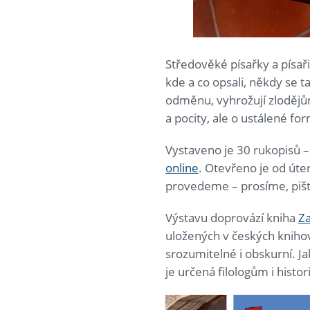
Středověké písařky a písaři
kde a co opsali, někdy se ta
odměnu, vyhrožují zlodějům
a pocity, ale o ustálené for
Vystaveno je 30 rukopisů –
online
. Otevřeno je od úte
provedeme – prosíme, piš
Výstavu doprovází kniha
Z
uložených v českých knihovn
srozumitelné i obskurní. 
je určená filologům i histo