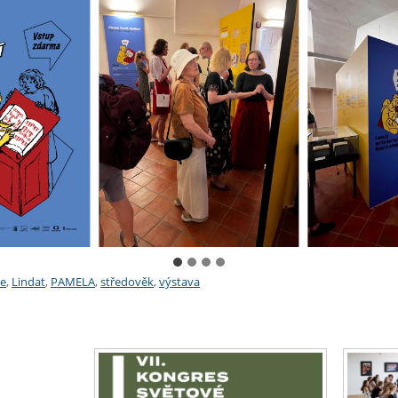
e
,
Lindat
,
PAMELA
,
středověk
,
výstava