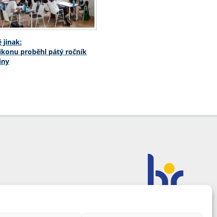
 jinak:
ikonu proběhl pátý ročník
iny