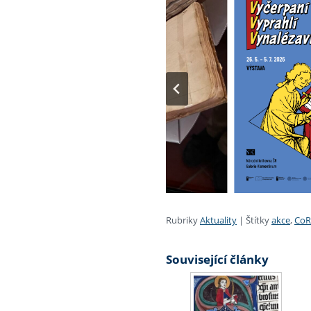
Rubriky
Aktuality
|
Štítky
akce
,
CoR
Související články