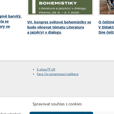
pivě barvitý.
la se
VII. kongres světové bohemistiky se
O češtině
ery ve
bude věnovat tématu Literatura
V Didakt
a jazyk(y) v dialogu
Dne češt
E-shop FF UK
Face Up oznamovací aplikace
Spravovat souhlas s cookies
cílem vylepšení