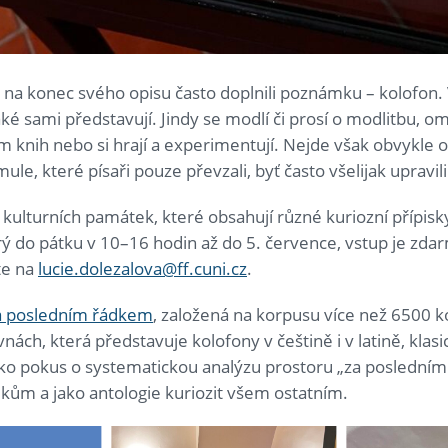
 na konec svého opisu často doplnili poznámku – kolofon. V
ké sami představují. Jindy se modlí či prosí o modlitbu, omlo
 knih nebo si hrají a experimentují. Nejde však obvykle o
mule, které písaři pouze převzali, byť často všelijak upravil
 kulturních památek, které obsahují různé kuriozní přípisk
rý do pátku v 10–16 hodin až do 5. července, vstup je zda
te na
lucie.dolezalova@ff.cuni.cz
.
a posledním řádkem
, založená na korpusu více než 6500 
ách, která představuje kolofony v češtině i v latině, klasi
Jako pokus o systematickou analýzu prostoru „za posledn
rikům a jako antologie kuriozit všem ostatním.