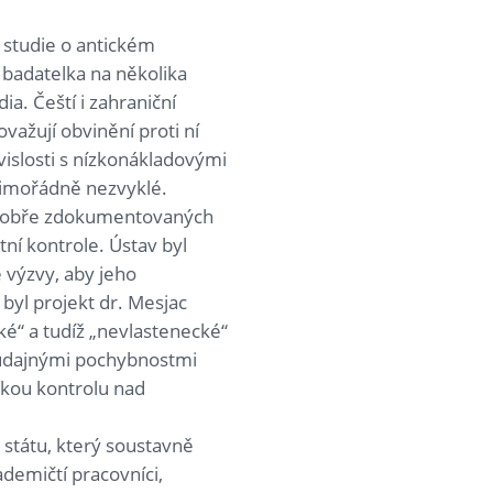
 studie o antickém
í badatelka na několika
a. Čeští i zahraniční
važují obvinění proti ní
islosti s nízkonákladovými
 mimořádně nezvyklé.
a dobře zdokumentovaných
ní kontrole. Ústav byl
é výzvy, aby jeho
byl projekt dr. Mesjac
é“ a tudíž „nevlastenecké“
a údajnými pochybnostmi
ckou kontrolu nad
 státu, který soustavně
demičtí pracovníci,