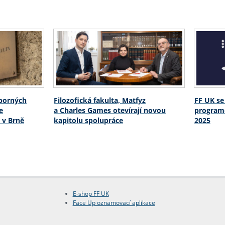
dborných
Filozofická fakulta, Matfyz
FF UK se
e
a Charles Games otevírají novou
programe
 v Brně
kapitolu spolupráce
2025
E-shop FF UK
Face Up oznamovací aplikace