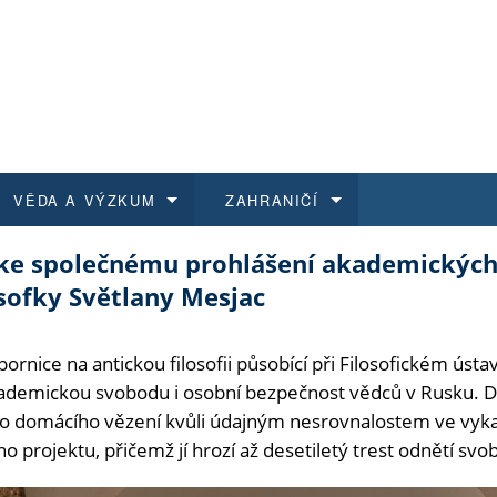
VĚDA A VÝZKUM
ZAHRANIČÍ
 ke společnému prohlášení akademických 
 historie
t a jak se přihlásit
é a magisterské studium
výzkumu na FF UK
abídky a výběrová řízení
Pro m
Kurzy
Kurzy
Trans
Přijíž
sofky Světlany Mesjac
a další dokumenty
studijní programy
 studium
 kvalifikace
 studenti
Kniho
Progr
Studu
Vědec
Mimof
bornice na antickou filosofii působící při Filosofickém ús
 benefity pro zaměstnance
k průběhu přijímacího řízení
řízení
rojekty
í studenti
E-sho
Univer
Podpor
Publi
East 
ademickou svobodu i osobní bezpečnost vědců v Rusku. Dr
o domácího vězení kvůli údajným nesrovnalostem ve vyk
 fakulty
í zaměstnanci
Výběr
 projektu, přičemž jí hrozí až desetiletý trest odnětí svo
koly FF UK
Vydav