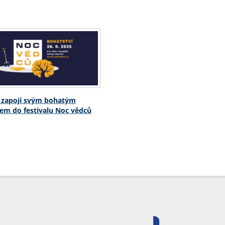
 zapojí svým bohatým
m do festivalu Noc vědců