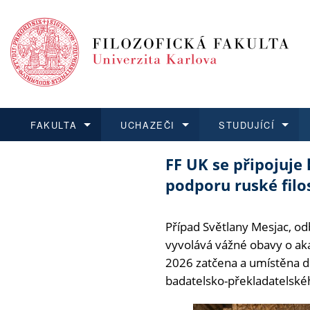
FAKULTA
UCHAZEČI
STUDUJÍCÍ
FF UK se připojuje
FAKULTA
UCHAZEČI
STUDUJÍCÍ
VĚDA A VÝZKUM
ZAHRANIČÍ
Struktura a
Co studova
Bakalářsk
O vědě a 
Aktuální n
podporu ruské filo
Dozvědět se více
Podat přihlášku
Dozvědět se více
Dozvědět se více
Dozvědět se více
Strategie 
Učitelské 
Doktorské
Akademické
Vyjíždějící
Případ Světlany Mesjac, od
Podpora a
Informace 
Rigorózní 
Granty a p
Přijíždějíc
vyvolává vážné obavy o ak
2026 zatčena a umístěna d
Absolventi
Vyjíždějíc
badatelsko-překladatelského
Fakultní š