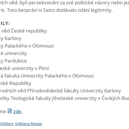
ch věd, byli perzekvováni za své politické názory nebo jen
inii. Toto bezpráví si často dodávalo zdání legitimity.
ILY:
e věd České republiky
ty Karlovy
zity Palackého v Olomouci
ké univerzity
ity Pardubice
eské univerzity v Plzni
á fakulta Univerzity Palackého v Olomouci
eské Republiky
řírodních věd Přírodovědecké fakulty Univerzity Karlovy
nistiky Teologické fakulty Jihočeské univerzity v Českých Bu
dete
zde
.
ohlášení
,
Světlana Mesjac