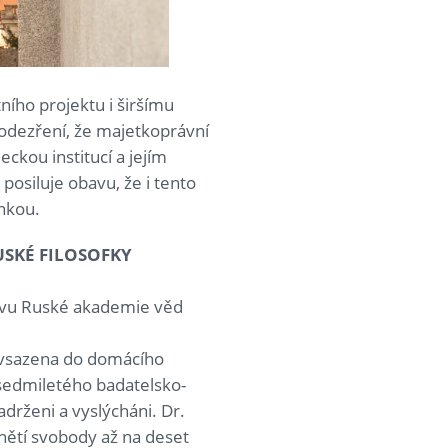
ího projektu i širšímu
odezření, že majetkoprávní
ckou institucí a jejím
osiluje obavu, že i tento
nkou.
SKÉ FILOSOFKY
tavu Ruské akademie věd
ě vsazena do domácího
 sedmiletého badatelsko-
adrženi a vyslýcháni. Dr.
dnětí svobody až na deset