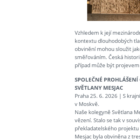
Vzhledem k její mezinárod
kontextu dlouhodobých tla
obvinění mohou sloužit jako
směřováním. Česká histori
případ může být projevem 
SPOLEČNÉ PROHLÁŠENÍ 
SVĚTLANY MESJAC
Praha 25. 6. 2026 | S kra
v Moskvě.
Naše kolegyně Světlana Me
vězení. Stalo se tak v sou
překladatelského projektu v 
Mesjac byla obviněna z tre