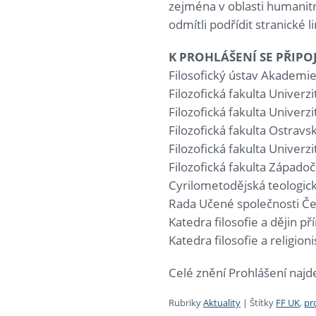
zejména v oblasti humanitní
odmítli podřídit stranické l
K PROHLÁŠENÍ SE PŘIPOJ
Filosofický ústav Akademi
Filozofická fakulta Univerzi
Filozofická fakulta Univer
Filozofická fakulta Ostravs
Filozofická fakulta Univerz
Filozofická fakulta Západoč
Cyrilometodějská teologick
Rada Učené společnosti Č
Katedra filosofie a dějin p
Katedra filosofie a religio
Celé znění Prohlášení naj
Rubriky
Aktuality
|
Štítky
FF UK
,
pr