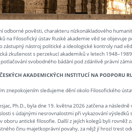
ní odborné pověsti, charakteru nízkonákladového humanitn
ků na Filosofický ústav Ruské akademie věd se objevuje p
 zástupný nástroj politické a ideologické kontroly nad věde
cká zkušenost s perzekucí akademiků v letech 1948–1989 p
potlačování svobodného bádání pod zdánlivě právní zámi
ČESKÝCH AKADEMICKÝCH INSTITUCÍ NA PODPORU RU
jním znepokojením sledujeme dění okolo Filosofického ús
sjac, Ph.D., byla dne 19. května 2026 zatčena a následn
vislosti s údajnými nesrovnalostmi při vykazování výsledků
oboru antické filosofie. Další z jejích kolegů byli rovněž z
stného činu majetkoprávní povahy, za nějž jí hrozí trest o