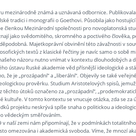
ru mezinárodně známá a uznávaná odbornice. Publikovala
ské tradici i monografii o Goethovi. Působila jako hostujíc
e členkou Mezinárodní společnosti pro novoplatonská studi
 znají jako svědomitého, skromného a poctivého člověka, po
děpodobná. Majetkoprávní obvinění této závažnosti v souv
ilosofických textů z klasické řečtiny je navíc samo o sobě
e našeho názoru nutno vnímat v kontextu dlouhodobých 
ého ústavu Ruské akademie věd přísnější ideologické a stát
 že je „prozápadní“ a „liberální“. Objevily se také veřejn
eologickou prověrku. Studium Aristotelových spisů, jemuž 
z těchto útoků označeno za „prozápadní“, „prodemokratick
é kultuře. V tomto kontextu se vnucuje otázka, zda se z
ků projektu neskrývá spíše snaha o politickou a ideologi
eho vědeckým směřováním.
 v naší zemi nám připomínají, že v podmínkách totalitního
často omezována i akademická svoboda. Víme, že mnozí aka