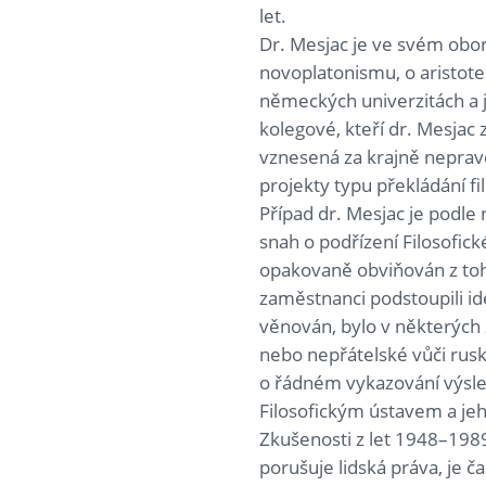
let.
Dr. Mesjac je ve svém obo
novoplatonismu, o aristotel
německých univerzitách a j
kolegové, kteří dr. Mesjac
vznesená za krajně neprav
projekty typu překládání f
Případ dr. Mesjac je podl
snah o podřízení Filosofick
opakovaně obviňován z toho,
zaměstnanci podstoupili id
věnován, bylo v některých 
nebo nepřátelské vůči rusk
o řádném vykazování výsled
Filosofickým ústavem a j
Zkušenosti z let 1948–1989
porušuje lidská práva, je 