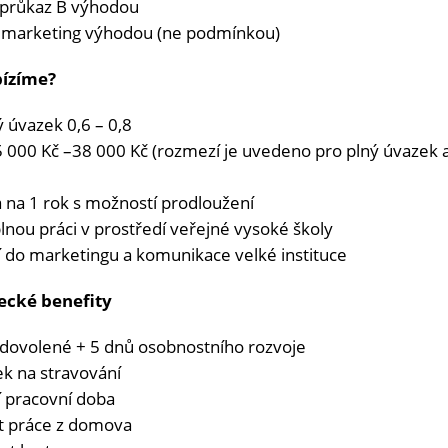
ý průkaz B výhodou
 marketing výhodou (ne podmínkou)
ízíme?
 úvazek 0,6 – 0,8
5 000 Kč
–
38 000
Kč (rozmezí je uvedeno pro plný úvaze
 na 1 rok s možností prodloužení
nou práci v prostředí veřejné vysoké školy
í do marketingu a komunikace velké instituce
cké benefity
 dovolené + 5 dnů osobnostního rozvoje
ek na stravování
ní pracovní doba
 práce z domova