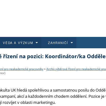
VĚDA A VÝZKUM
ZAHRANIČÍ
 řízení na pozici: Koordinátor/ka Oddě
 historie
t a jak se přihlásit
é a magisterské studium
výzkumu na FF UK
abídky a výběrová řízení
Pro m
Kurzy
Kurzy
Trans
Přijíž
a další dokumenty
studijní programy
 studium
 kvalifikace
 studenti
Kniho
Progr
Studu
Vědec
Mimof
ení pro neakademické pracovníky
>
Archív výběrová řízení pro neakademické pra
nior)
 benefity pro zaměstnance
k průběhu přijímaček
řízení
rojekty
í studenti
E-sho
Univer
Podpor
Publi
East 
 fakulta UK hledá spolehlivou a samostatnou posilu do Od
 fakulty
í zaměstnanci
Výběr
 kampaní, akcí a každodenním chodem oddělení. Pozice je v
jí rozvíjet v oblasti marketingu.
koly FF UK
Vydav