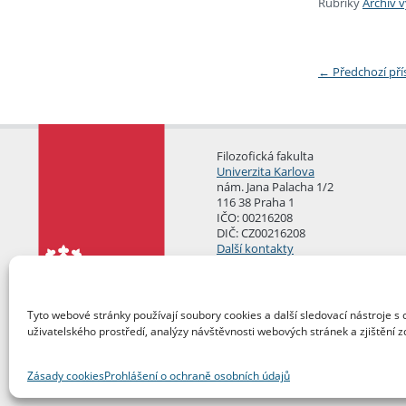
Rubriky
Archív 
←
Předchozí př
Filozofická fakulta
Univerzita Karlova
nám. Jana Palacha 1/2
116 38 Praha 1
IČO: 00216208
DIČ: CZ00216208
Další kontakty
Podatelna
Tyto webové stránky používají soubory cookies a další sledovací nástroje s 
uživatelského prostředí, analýzy návštěvnosti webových stránek a zjištění z
Zásady cookies
Prohlášení o ochraně osobních údajů