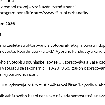
rt karta
í a osobní rozvoj – vzdělávání zaměstnanců
 program benefitů: http://www.ff.cuni.cz/benefity
pen 2026
m?
jmu zašlete strukturovaný životopis a krátký motivační dop
m uveďte: Koordinátor/ka OKM. Vybrané kandidáty a kan
ho životopisu souhlasíte, aby FF UK zpracovávala Vaše os
 v souladu se zákonem č. 110/2019 Sb., zákon o zpracování
ání výběrového řízení.
K si vyhrazuje právo zrušit výběrové řízení kdykoliv v j
ík výběrového řízení nese své náklady samostatně a nevz