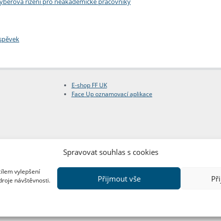
výběrová řízení pro neakademické pracovníky
íspěvek
E-shop FF UK
Face Up oznamovací aplikace
Spravovat souhlas s cookies
cílem vylepšení
Přijmout vše
Př
droje návštěvnosti.
Copyright © FF UK 2026
Design:
Red Peppers