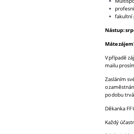
Multispo
profesn
fakultní
Nástup: sr
Máte záje
V případě zá
mailu prosí
Zasláním své
o zaměstnání
po dobu trv
Děkanka FF U
Každý účastn