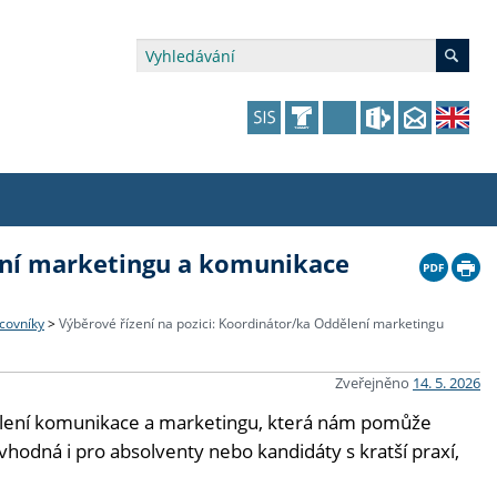
lení marketingu a komunikace
édia a veřejnost
 dalšího vzdělávání
 dalšího vzdělávání
fer & Impact Office
dějící zaměstnanci
vna
amy s mikrocertifikátem
jící se specifickými potřebami
ké ceny a fondy
akultní financování výjezdů
covníky
>
Výběrové řízení na pozici: Koordinátor/ka Oddělení marketingu
p fakulty
zita třetího věku
a a benefity pro studující
kace
and Central European Studies
Zveřejněno
14. 5. 2026
dělení komunikace a marketingu, která nám pomůže
ová řízení
hodná i pro absolventy nebo kandidáty s kratší praxí,
atelství FF UK