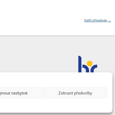
Další příspěvek
→
ijmout nezbytné
Zobrazit předvolby