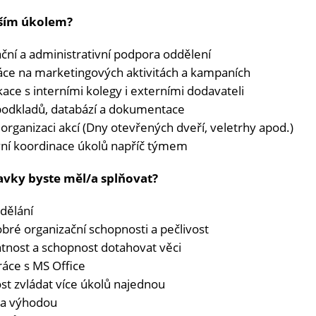
ším úkolem?
ční a administrativní podpora oddělení
áce na marketingových aktivitách a kampaních
ce s interními kolegy i externími dodavateli
podkladů, databází a dokumentace
 organizaci akcí (Dny otevřených dveří, veletrhy apod.)
vní koordinace úkolů napříč týmem
avky byste měl/a splňovat?
dělání
bré organizační schopnosti a pečlivost
tnost a schopnost dotahovat věci
ráce s MS Office
st zvládat více úkolů najednou
ina výhodou