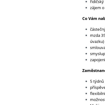
řidičsk
zájem o
Co Vám nab
částečný
mzda 3
úvazku
)
smlouva
smyslupl
zapojen
Zaměstnane
5 týdnů
příspěv
flexibil
možnost