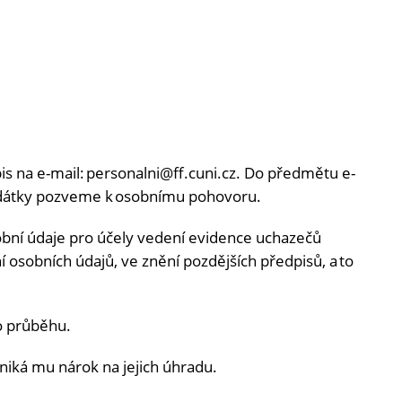
is na e-mail: personalni@ff.cuni.cz. Do předmětu e-
didátky pozveme k osobnímu pohovoru.
obní údaje pro účely vedení evidence uchazečů
 osobních údajů, ve znění pozdějších předpisů, a to
eho průběhu.
niká mu nárok na jejich úhradu.