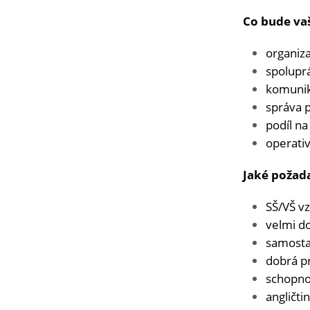
Co bude va
organiza
spolupr
komunika
správa 
podíl na
operati
Jaké požad
SŠ/VŠ vz
velmi do
samosta
dobrá p
schopno
angličt