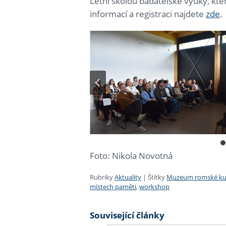
Letní školou badatelské výuky, kte
informací a registraci najdete
zde
.
Foto: Nikola Novotná
Rubriky
Aktuality
|
Štítky
Muzeum romské ku
místech paměti
,
workshop
Související články