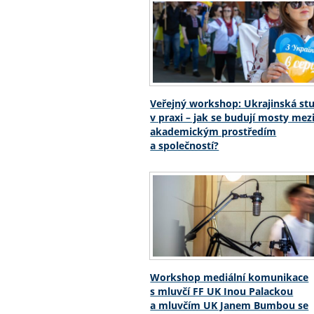
Veřejný workshop: Ukrajinská st
v praxi – jak se budují mosty mez
akademickým prostředím
a společností?
Workshop mediální komunikace
s mluvčí FF UK Inou Palackou
a mluvčím UK Janem Bumbou se