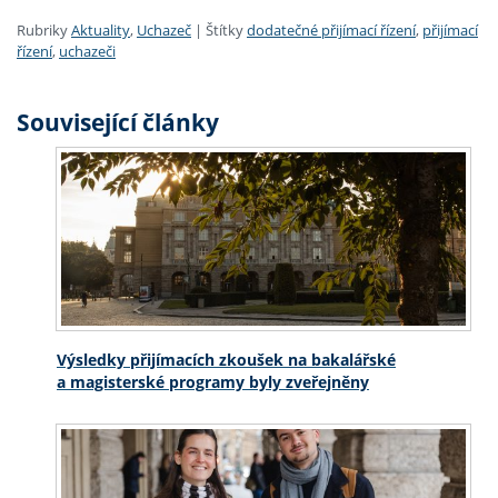
Rubriky
Aktuality
,
Uchazeč
|
Štítky
dodatečné přijímací řízení
,
přijímací
řízení
,
uchazeči
Související články
Výsledky přijímacích zkoušek na bakalářské
a magisterské programy byly zveřejněny