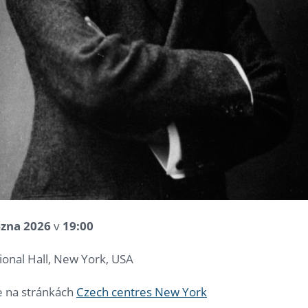
ezna 2026
v
19:00
onal Hall, New York, USA
e na stránkách
Czech centres New York