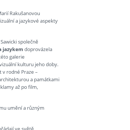
Marií Rakušanovou
izuální a jazykové aspekty
 Sawicki společně
a jazykem
doprovázela
éto galerie
izuální kulturu jeho doby.
t v rodné Praze –
 architekturou a památkami
eklamy až po film,
rnému umění a různým
ořádají ve světě