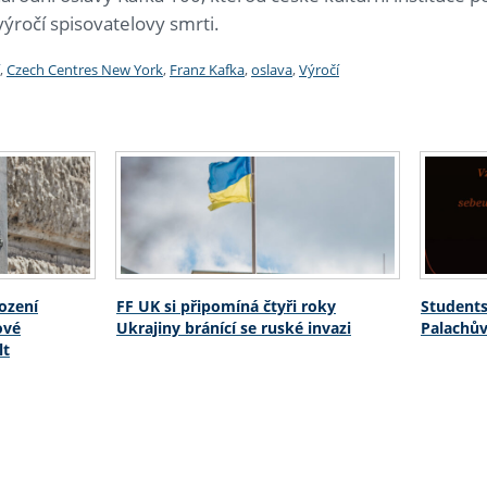
výročí spisovatelovy smrti.
,
Czech Centres New York
,
Franz Kafka
,
oslava
,
Výročí
rození
FF UK si připomíná čtyři roky
Students
ové
Ukrajiny bránící se ruské invazi
Palachův
lt