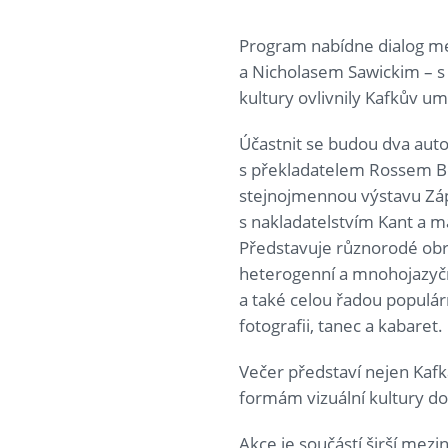
Program nabídne dialog m
a Nicholasem Sawickim – s 
kultury ovlivnily Kafkův um
Účastnit se budou dva aut
s překladatelem Rossem 
stejnojmennou výstavu Zápa
s nakladatelstvím Kant a m
Představuje různorodé obra
heterogenní a mnohojazyčn
a také celou řadou populárn
fotografii, tanec a kabaret.
Večer představí nejen Kafka
formám vizuální kultury do
Akce je součástí širší mezi