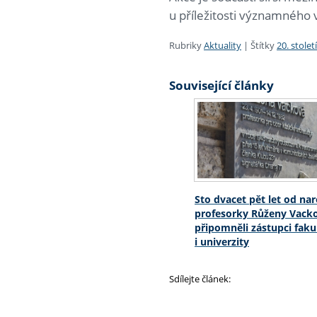
u příležitosti významného 
Rubriky
Aktuality
|
Štítky
20. století
Související články
Sto dvacet pět let od na
profesorky Růženy Vack
připomněli zástupci faku
i univerzity
Sdílejte článek: