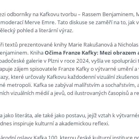
ezi odborníky na Kafkovu tvorbu – Rassem Benjaminem, 
moderací Merve Emre. Tato diskuse se zaměří na to, jak v
ělecký pohled a literární výraz.
oři textů prezentované knihy Marie Rakušanová a Nicholas
Benjaminem. Kniha
Očima Franze Kafky: Mezi obrazem 
dočeské galerie v Plzni v roce 2024, vyšla ve spolupráci t
apuje zájem spisovatele Franze Kafky o výtvarné umění a v
zy, které určovaly Kafkovu každodenní vizuální zkušenos
é metropoli. Kafka se zabýval malířstvím a sochařstvím,
ích vizuálních médií a jevů, od ilustrovaných časopisů a r
 jako literáta, ale také jako postavu, jejíž vztah k výtva
dnes inspiruje kulturní a akademickou reflexi.
národní oslavy Kafka 100, kterou české kulturní instituce p