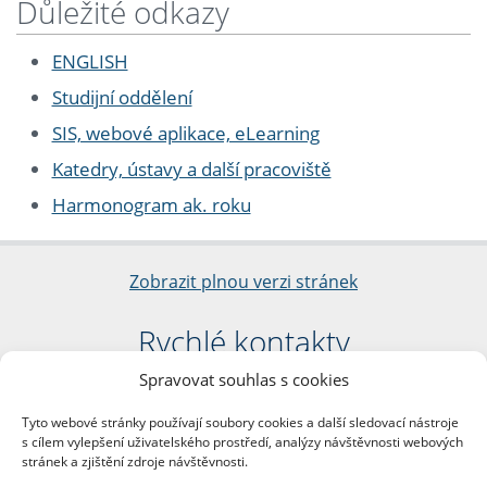
Důležité odkazy
ENGLISH
Studijní oddělení
SIS, webové aplikace, eLearning
Katedry, ústavy a další pracoviště
Harmonogram ak. roku
Zobrazit plnou verzi stránek
Rychlé kontakty
Spravovat souhlas s cookies
Filozofická fakulta
Univerzita Karlova
Tyto webové stránky používají soubory cookies a další sledovací nástroje
nám. Jana Palacha 1/2
s cílem vylepšení uživatelského prostředí, analýzy návštěvnosti webových
116 38 Praha 1
stránek a zjištění zdroje návštěvnosti.
IČO: 00216208