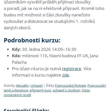
účastníkům vysvětlí průběh přijímací zkoušky
a poradí, jak se na ni efektivně připravit. Kromě toho
budou mít možnost si část zkoušky nanečisto
vyzkoušet a diskutovat se studujícími 1. ročníků
daných oborů.
Podrobnosti kurzu:
Kdy:
30. ledna 2026 14:00–16:30
Kde:
místnost 116, hlavní budova FF UK, Jana
Palacha
Pro účast v kurzu je nutná
registrace
. Více
informací o kurzu najdete
zde
.
Rubriky
Aktuality
,
Uchazeč
|
Štítky
Francouzská filologie
,
Francouzský
jazyk a literatura
,
přípravný kurz
,
uchazeč o studium
,
Ústav
románských studií
Související články