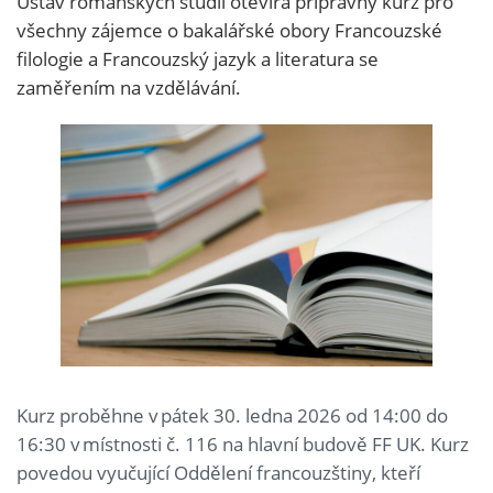
Ústav románských studií otevírá přípravný kurz pro
všechny zájemce o bakalářské obory Francouzské
filologie a Francouzský jazyk a literatura se
zaměřením na vzdělávání.
Kurz proběhne v pátek 30. ledna 2026 od 14:00 do
16:30 v místnosti č. 116 na hlavní budově FF UK. Kurz
povedou vyučující Oddělení francouzštiny, kteří