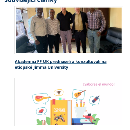
Akademici FF UK přednášeli a konzultovali na
etiopské Jimma University