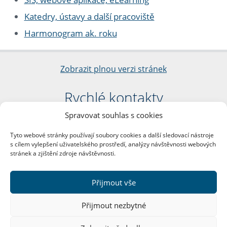
Katedry, ústavy a další pracoviště
Harmonogram ak. roku
Zobrazit plnou verzi stránek
Rychlé kontakty
Spravovat souhlas s cookies
Filozofická fakulta
Univerzita Karlova
Tyto webové stránky používají soubory cookies a další sledovací nástroje
nám. Jana Palacha 1/2
s cílem vylepšení uživatelského prostředí, analýzy návštěvnosti webových
116 38 Praha 1
stránek a zjištění zdroje návštěvnosti.
IČO: 00216208
DIČ: CZ00216208
Přijmout vše
Další kontakty
Přijmout nezbytné
Podatelna