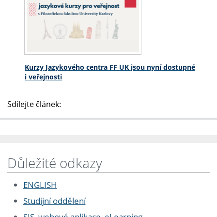
Kurzy Jazykového centra FF UK jsou nyní dostupné
i veřejnosti
Sdílejte článek:
Důležité odkazy
ENGLISH
Studijní oddělení
SIS, webové aplikace, eLearning