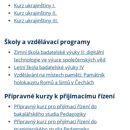
Kurz ukrajinštiny I.
Kurz ukrajinštiny II.
Kurz ukrajinštiny III.
Školy a vzdělávací programy
Zimní škola badatelské výuky II: digitální
technologie ve výuce společenských věd
Letní škola badatelské výuky IV
Vzdělávání na místech paměti: Památník
holokaustu Romů a Sintů v Čechách
Přípravné kurzy k přijímacímu řízení
Přípravný kurz pro přijímací řízení do
bakalářského studia Pedagogiky
Přípravný kurz pro přijímací řízení do
magisterského studia Pedagogiky