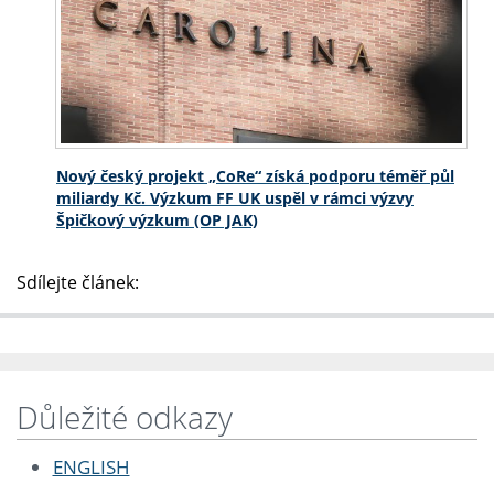
Nový český projekt „CoRe“ získá podporu téměř půl
miliardy Kč. Výzkum FF UK uspěl v rámci výzvy
Špičkový výzkum (OP JAK)
Sdílejte článek:
Důležité odkazy
ENGLISH