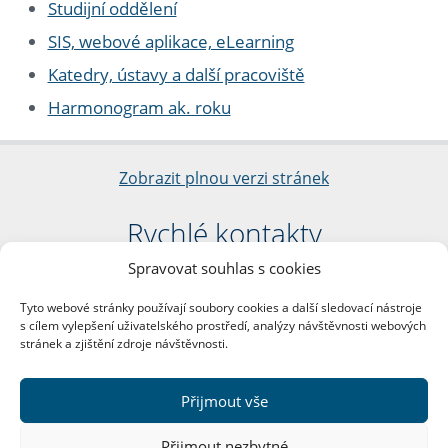
Studijní oddělení
SIS, webové aplikace, eLearning
Katedry, ústavy a další pracoviště
Harmonogram ak. roku
Zobrazit plnou verzi stránek
Rychlé kontakty
Spravovat souhlas s cookies
Filozofická fakulta
Univerzita Karlova
Tyto webové stránky používají soubory cookies a další sledovací nástroje
nám. Jana Palacha 1/2
s cílem vylepšení uživatelského prostředí, analýzy návštěvnosti webových
116 38 Praha 1
stránek a zjištění zdroje návštěvnosti.
IČO: 00216208
DIČ: CZ00216208
Přijmout vše
Další kontakty
Přijmout nezbytné