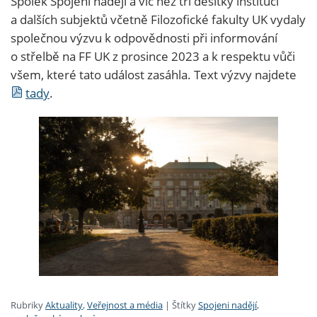
Spolek Spojeni nadějí a víc než tři desítky institucí
a dalších subjektů včetně Filozofické fakulty UK vydaly
společnou výzvu k odpovědnosti při informování
o střelbě na FF UK z prosince 2023 a k respektu vůči
všem, které tato událost zasáhla. Text výzvy najdete
tady
.
Rubriky
Aktuality
,
Veřejnost a média
|
Štítky
Spojeni nadějí
,