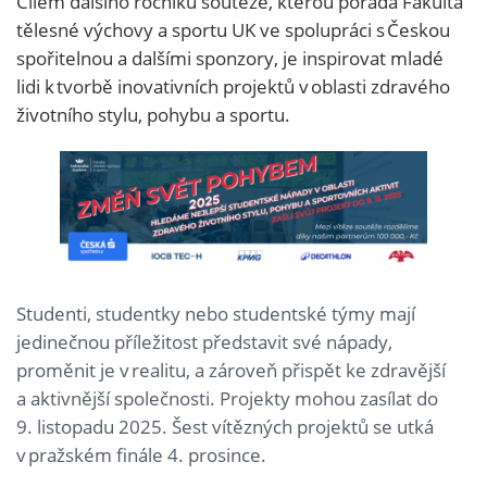
Cílem dalšího ročníku soutěže, kterou pořádá Fakulta
tělesné výchovy a sportu UK ve spolupráci s Českou
spořitelnou a dalšími sponzory, je inspirovat mladé
lidi k tvorbě inovativních projektů v oblasti zdravého
životního stylu, pohybu a sportu.
Studenti, studentky nebo studentské týmy mají
jedinečnou příležitost představit své nápady,
proměnit je v realitu, a zároveň přispět ke zdravější
a aktivnější společnosti. Projekty mohou zasílat do
9. listopadu 2025. Šest vítězných projektů se utká
v pražském finále 4. prosince.