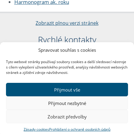
Harmonogram ak. roku
Zobrazit plnou verzi stránek
Rychlé kontakty
Spravovat souhlas s cookies
Filozofická fakulta
Univerzita Karlova
Tyto webové stránky používají soubory cookies a další sledovací nástroje
nám. Jana Palacha 1/2
s cílem vylepšení uživatelského prostředí, analýzy návštěvnosti webových
116 38 Praha 1
stránek a zjištění zdroje návštěvnosti.
IČO: 00216208
DIČ: CZ00216208
Přijmout vše
Další kontakty
Přijmout nezbytné
Podatelna
Zobrazit předvolby
Zásady cookies
Prohlášení o ochraně osobních údajů