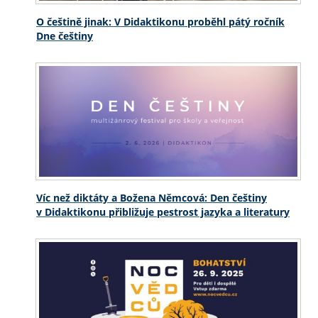
O češtině jinak: V Didaktikonu proběhl pátý ročník
Dne češtiny
Víc než diktáty a Božena Němcová: Den češtiny
v Didaktikonu přibližuje pestrost jazyka a literatury