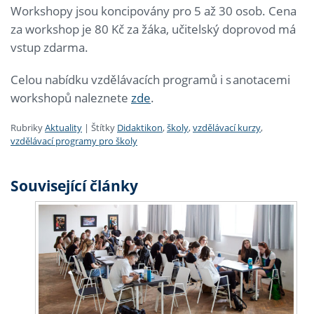
Workshopy jsou koncipovány pro 5 až 30 osob. Cena
za workshop je 80 Kč za žáka, učitelský doprovod má
vstup zdarma.
Celou nabídku vzdělávacích programů i s anotacemi
workshopů naleznete
zde
.
Rubriky
Aktuality
|
Štítky
Didaktikon
,
školy
,
vzdělávací kurzy
,
vzdělávací programy pro školy
Související články