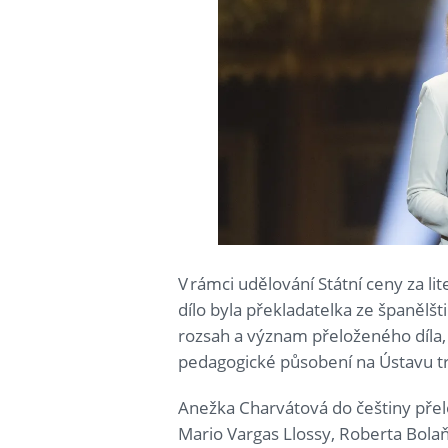
V rámci udělování Státní ceny za li
dílo byla překladatelka ze španělšt
rozsah a význam přeloženého díla, 
pedagogické působení na Ústavu tr
Anežka Charvátová do češtiny přelo
Mario Vargas Llossy, Roberta Bola