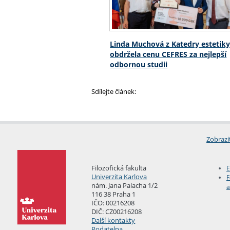
Linda Muchová z Katedry estetik
obdržela cenu CEFRES za nejlepší
odbornou studii
Sdílejte článek:
Zobrazi
Filozofická fakulta
E
Univerzita Karlova
F
nám. Jana Palacha 1/2
a
116 38 Praha 1
IČO: 00216208
DIČ: CZ00216208
Další kontakty
Podatelna