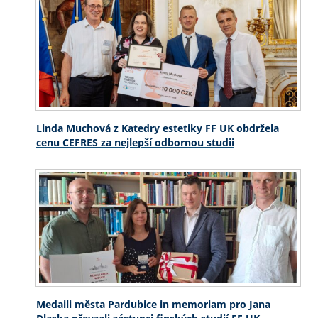
Linda Muchová z Katedry estetiky FF UK obdržela
cenu CEFRES za nejlepší odbornou studii
Medaili města Pardubice in memoriam pro Jana