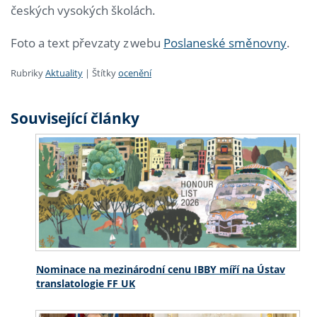
českých vysokých školách.
Foto a text převzaty z webu
Poslaneské směnovny
.
Rubriky
Aktuality
|
Štítky
ocenění
Související články
Nominace na mezinárodní cenu IBBY míří na Ústav
translatologie FF UK