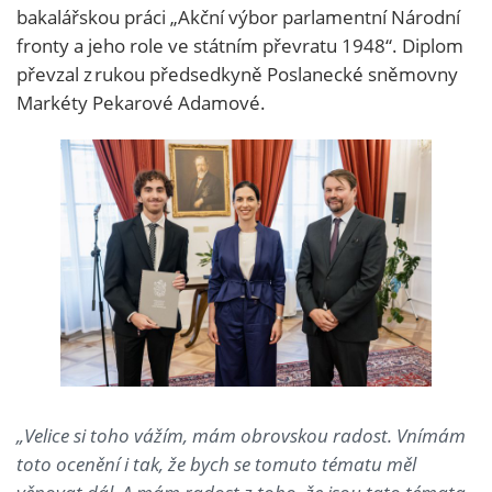
bakalářskou práci „Akční výbor parlamentní Národní
fronty a jeho role ve státním převratu 1948“. Diplom
převzal z rukou předsedkyně Poslanecké sněmovny
Markéty Pekarové Adamové.
„Velice si toho vážím, mám obrovskou radost. Vnímám
toto ocenění i tak, že bych se tomuto tématu měl