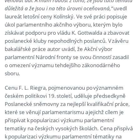
věnovat dál. A mám radost z toho, že jsou tato témata
důležitá a že jsou i na této úrovni oceňovaná,“
uvedl
laureát letošní ceny Kolínský. Ve své práci popisuje
úkol parlamentního akčního výboru, kterým bylo
získávat podporu pro vládu K. Gottwalda a zbavovat
poslanecké kluby nepohodlných poslanců. V závěru
bakalářské práce autor uvádí, že Akční výbor
parlamentní Národní fronty se svou činností zasadil
o omezení významu tehdejšího zákonodárného
sboru.
Cenu F. L. Riegra, pojmenovanou po významném
českém politikovi 19. století, uděluje předsedkyně
Poslanecké sněmovny za nejlepší kvalifikační práce,
které se věnují parlamentarismu a jejichž cílem je
přispívat k popularizaci výzkumu parlamentní
tematiky na českých vysokých školách. Cena přispívá
k popularizaci výzkumu parlamentní tématiky na