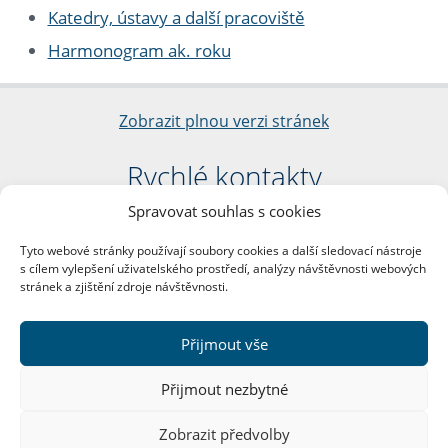
Katedry, ústavy a další pracoviště
Harmonogram ak. roku
Zobrazit plnou verzi stránek
Rychlé kontakty
Spravovat souhlas s cookies
Filozofická fakulta
Univerzita Karlova
Tyto webové stránky používají soubory cookies a další sledovací nástroje
nám. Jana Palacha 1/2
s cílem vylepšení uživatelského prostředí, analýzy návštěvnosti webových
116 38 Praha 1
stránek a zjištění zdroje návštěvnosti.
IČO: 00216208
DIČ: CZ00216208
Přijmout vše
Další kontakty
Přijmout nezbytné
Podatelna
Zobrazit předvolby