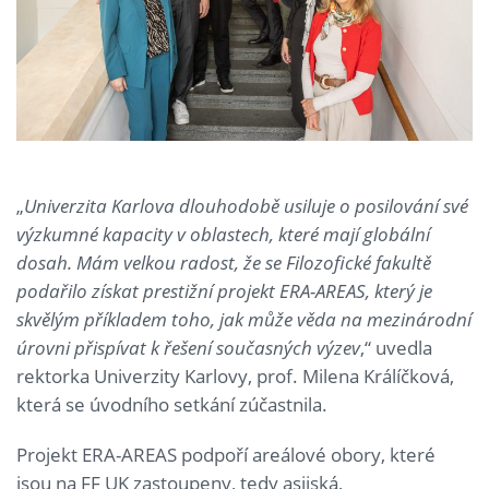
„
Univerzita Karlova dlouhodobě usiluje o posilování své
výzkumné kapacity v oblastech, které mají globální
dosah. Mám velkou radost, že se Filozofické fakultě
podařilo získat prestižní projekt ERA-AREAS, který je
skvělým příkladem toho, jak může věda na mezinárodní
úrovni přispívat k řešení současných výzev
,“ uvedla
rektorka Univerzity Karlovy, prof. Milena Králíčková,
která se úvodního setkání zúčastnila.
Projekt ERA-AREAS podpoří areálové obory, které
jsou na FF UK zastoupeny, tedy asijská,