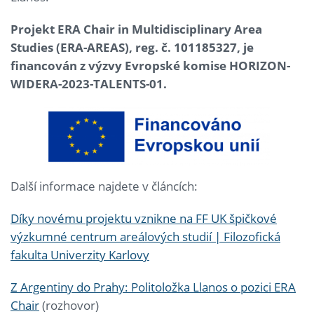
Projekt ERA Chair in Multidisciplinary Area
Studies (ERA-AREAS), reg. č. 101185327, je
financován z výzvy Evropské komise HORIZON-
WIDERA-2023-TALENTS-01.
Další informace najdete v článcích:
Díky novému projektu vznikne na FF UK špičkové
výzkumné centrum areálových studií | Filozofická
fakulta Univerzity Karlovy
Z Argentiny do Prahy: Politoložka Llanos o pozici ERA
Chair
(rozhovor)