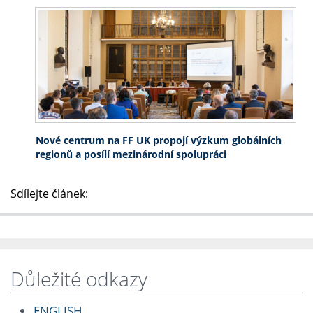
Nové centrum na FF UK propojí výzkum globálních
regionů a posílí mezinárodní spolupráci
Sdílejte článek:
Důležité odkazy
ENGLISH