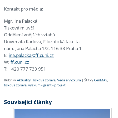
Kontakt pro média:
Mgr. Ina Palacká
Tisková mluvčí
Oddělení vnějších vztahů
Univerzita Karlova, Filozofická fakulta
nám. Jana Palacha 1/2, 116 38 Praha 1
E:
ina.palacka@ff.cuni.cz
W:
ff.cuni.cz
T: +420 777 739 951
Rubriky
Aktuality
,
Tisková zpráva
,
Věda a výzkum
|
Štítky
CenMAS
,
tisková zpráva
,
výzkum - grant - projekt
Související články