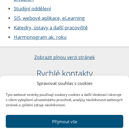
Studijní oddělení
SIS, webové aplikace, eLearning
Katedry, ústavy a další pracoviště
Harmonogram ak. roku
Zobrazit plnou verzi stránek
Rychlé kontakty
Spravovat souhlas s cookies
Filozofická fakulta
Univerzita Karlova
Tyto webové stránky používají soubory cookies a další sledovací nástroje
nám. Jana Palacha 1/2
s cílem vylepšení uživatelského prostředí, analýzy návštěvnosti webových
116 38 Praha 1
stránek a zjištění zdroje návštěvnosti.
IČO: 00216208
DIČ: CZ00216208
Přijmout vše
Další kontakty