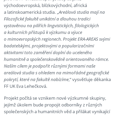
východoevropská, blízkovýchodní, africká
a latinskoamerická studia. „
Areálová studia mají na
Filozofické fakultě unikátní a dlouhou tradici
vystavěnou na pilířích lingvistických, filologických
a kulturních přístupů k výzkumu a výuce
o mimoevropských regionech. Projekt ERA-AREAS svými
badatelskými, projektovými a popularizačními
aktivitami toto zaměření doplní do uceleného
humanitně a společenskovědně orientovaného rámce.
Naším cílem je podpořit různými formami naše
areálová studia s ohledem na mimořádné geografické
pokrytí, které na fakultě nabízíme
,“ vysvětluje děkanka
FF UK Eva Lehečková.
Projekt počítá se vznikem nové výzkumné skupiny,
jejímž úkolem bude propojit odborníky z různých
společenských a humanitních věd a přilákat vynikající