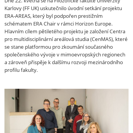
Dne 22. května se na Filozofické fakultě Univerzity
Karlovy (FF UK) uskutečnilo úvodní setkání projektu
ERA-AREAS, který byl podpořen prestižním
schématem ERA Chair v rámci Horizon Europe.
Hlavním cílem pětiletého projektu je založení Centra
pro multidisciplinární areálová studia (CenMAS), které
se stane platformou pro zkoumání současného
společenského vývoje v mimoevropských regionech
a zároveň přispěje k dalšímu rozvoji mezinárodního
profilu fakulty.