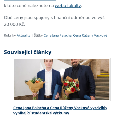
k této ceně naleznete na
webu fakulty
.
Obě ceny jsou spojeny s finanční odměnou ve výši
20 000 Kč.
Rubriky
Aktuality
|
Štítky
Cena Jana Palacha
,
Cena Růženy Vackové
Související články
Cena Jana Palacha a Cena Růženy Vackové vyzdvihly
vynikající studentské výzkumy