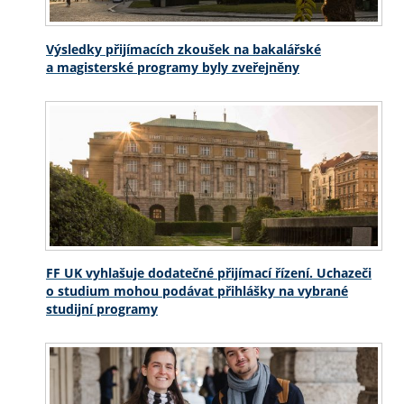
Výsledky přijímacích zkoušek na bakalářské
a magisterské programy byly zveřejněny
FF UK vyhlašuje dodatečné přijímací řízení. Uchazeči
o studium mohou podávat přihlášky na vybrané
studijní programy