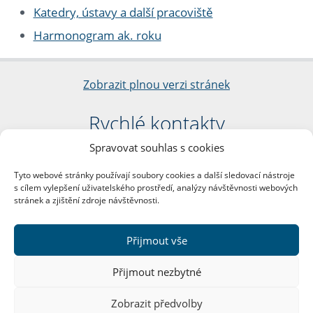
Katedry, ústavy a další pracoviště
Harmonogram ak. roku
Zobrazit plnou verzi stránek
Rychlé kontakty
Spravovat souhlas s cookies
Filozofická fakulta
Univerzita Karlova
Tyto webové stránky používají soubory cookies a další sledovací nástroje
nám. Jana Palacha 1/2
s cílem vylepšení uživatelského prostředí, analýzy návštěvnosti webových
116 38 Praha 1
stránek a zjištění zdroje návštěvnosti.
IČO: 00216208
DIČ: CZ00216208
Přijmout vše
Další kontakty
Přijmout nezbytné
Podatelna
Zobrazit předvolby