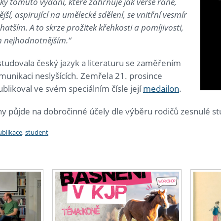
díky tomuto vydání, které zahrnuje jak verše rané,
ější, aspirující na umělecké sdělení, se vnitřní vesmír
tším. A to skrze prožitek křehkosti a pomíjivosti,
ěm nejhodnotnějším.“
studovala český jazyk a literaturu se zaměřením
omunikaci neslyšících. Zemřela 21. prosince
likoval ve svém speciálním čísle její
medailon
.
hy půjde na dobročinné účely dle výběru rodičů zesnulé s
ublikace
,
student