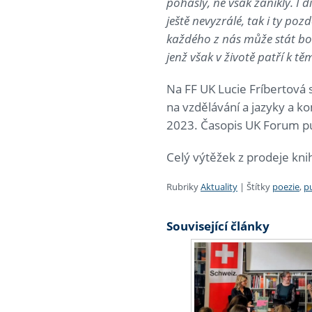
pohasly, ne však zanikly. I 
ještě nevyzrálé, tak i ty pozd
každého z nás může stát boha
jenž však v životě patří k t
Na FF UK Lucie Fríbertová 
na vzdělávání a jazyky a k
2023. Časopis UK Forum pub
Celý výtěžek z prodeje kni
Rubriky
Aktuality
|
Štítky
poezie
,
p
Související články