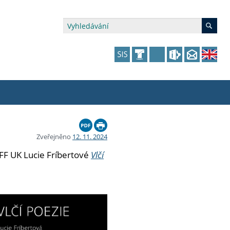
édia a veřejnost
 dalšího vzdělávání
 dalšího vzdělávání
fer & Impact Office
dějící zaměstnanci
Zveřejněno
12. 11. 2024
vna
amy s mikrocertifikátem
jící se specifickými potřebami
ké ceny a fondy
akultní financování výjezdů
 FF UK Lucie Fríbertové
Vlčí
p fakulty
zita třetího věku
a a benefity pro studující
kace
and Central European Studies
ová řízení
atelství FF UK