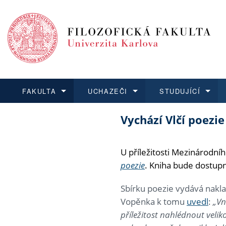
FAKULTA
UCHAZEČI
STUDUJÍCÍ
Vychází Vlčí poezie
FAKULTA
UCHAZEČI
STUDUJÍCÍ
VĚDA A VÝZKUM
ZAHRANIČÍ
Struktura a
Co studova
Bakalářsk
O vědě a 
Aktuální n
Dozvědět se více
Podat přihlášku
Dozvědět se více
Dozvědět se více
Dozvědět se více
Strategie 
Učitelské 
Doktorské
Akademické
Vyjíždějící
U příležitosti Mezinárodní
poezie
. Kniha bude dostupn
Podpora a
Informace 
Rigorózní 
Granty a p
Přijíždějíc
Sbírku poezie vydává naklad
Absolventi
Vyjíždějíc
Vopěnka k tomu
uvedl
:
„Vn
příležitost nahlédnout velik
Fakultní š