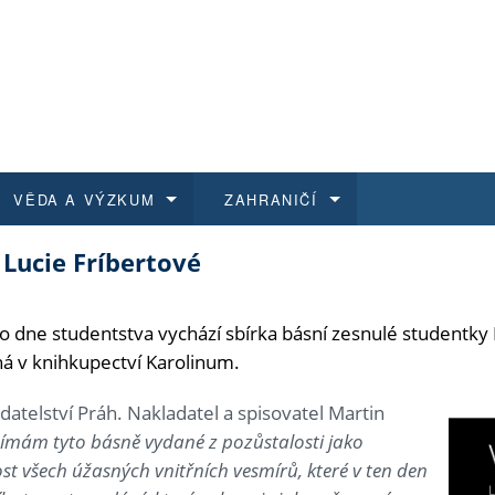
VĚDA A VÝZKUM
ZAHRANIČÍ
 Lucie Fríbertové
 historie
t a jak se přihlásit
é a magisterské studium
výzkumu na FF UK
abídky a výběrová řízení
Pro m
Kurzy
Kurzy
Trans
Přijíž
a další dokumenty
studijní programy
 studium
 kvalifikace
 studenti
Kniho
Progr
Studu
Vědec
Mimof
ho dne studentstva vychází sbírka básní zesnulé studentky
á v knihkupectví Karolinum.
 benefity pro zaměstnance
k průběhu přijímacího řízení
řízení
rojekty
í studenti
E-sho
Univer
Podpor
Publi
East 
atelství Práh. Nakladatel a spisovatel Martin
 fakulty
í zaměstnanci
Výběr
ímám tyto básně vydané z pozůstalosti jako
ost všech úžasných vnitřních vesmírů, které v ten den
koly FF UK
Vydav