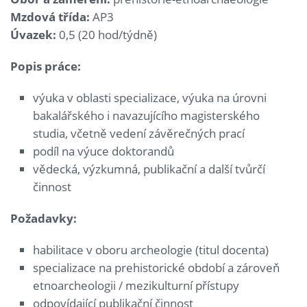
Mzdová třída:
AP3
Úvazek:
0,5 (20 hod/týdně)
Popis práce:
výuka v oblasti specializace, výuka na úrovni
bakalářského i navazujícího magisterského
studia, včetně vedení závěrečných prací
podíl na výuce doktorandů
vědecká, výzkumná, publikační a další tvůrčí
činnost
Požadavky:
habilitace v oboru archeologie (titul docenta)
specializace na prehistorické období a zároveň
etnoarcheologii / mezikulturní přístupy
odpovídající publikační činnost