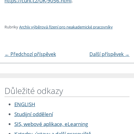
https://cuni.cz/UK-9056.html
.
Rubriky
Archív výběrová řízení pro neakademické pracovníky
←
Předchozí příspěvek
Další příspěvek
→
Důležité odkazy
ENGLISH
Studijní oddělení
SIS, webové aplikace, eLearning
Katedry, ústavy a další pracoviště