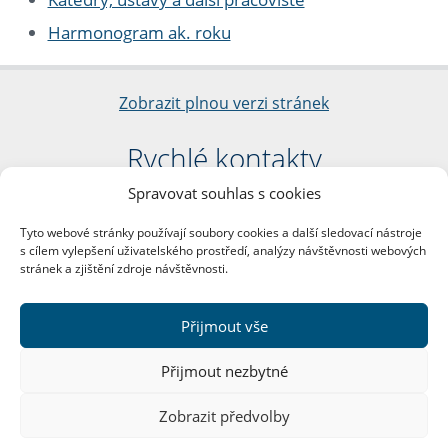
Harmonogram ak. roku
Zobrazit plnou verzi stránek
Rychlé kontakty
Spravovat souhlas s cookies
Filozofická fakulta
Univerzita Karlova
Tyto webové stránky používají soubory cookies a další sledovací nástroje
nám. Jana Palacha 1/2
s cílem vylepšení uživatelského prostředí, analýzy návštěvnosti webových
116 38 Praha 1
stránek a zjištění zdroje návštěvnosti.
IČO: 00216208
DIČ: CZ00216208
Přijmout vše
Další kontakty
Přijmout nezbytné
Podatelna
Zobrazit předvolby