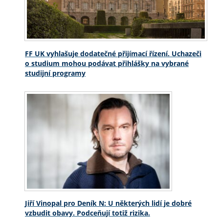
FF UK vyhlašuje dodatečné přijímací řízení. Uchazeči
o studium mohou podávat přihlášky na vybrané
studijní programy
Jiří Vinopal pro Deník N: U některých lidí je dobré
vzbudit obavy. Podceňují totiž rizika.