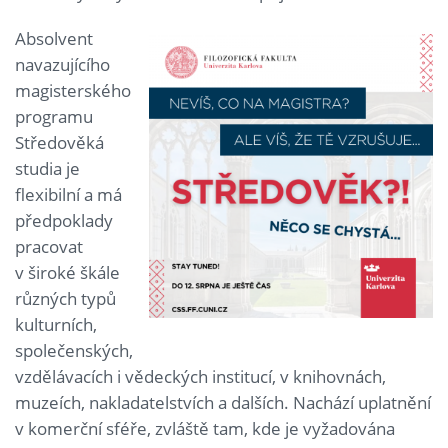
Absolvent
navazujícího
magisterského
programu
Středověká
studia je
flexibilní a má
předpoklady
pracovat
v široké škále
různých typů
kulturních,
společenských,
vzdělávacích i vědeckých institucí, v knihovnách,
muzeích, nakladatelstvích a dalších. Nachází uplatnění
v komerční sféře, zvláště tam, kde je vyžadována