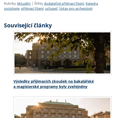
Rubriky
Aktuality
|
Štítky
dodatečné přijímací řízení
,
Katedra
sociologie
,
přijímací řízení
,
uchazeč
,
Ústav pro archeologii
Související články
Výsledky přijímacích zkoušek na bakalářské
a magisterské programy byly zveřejněny