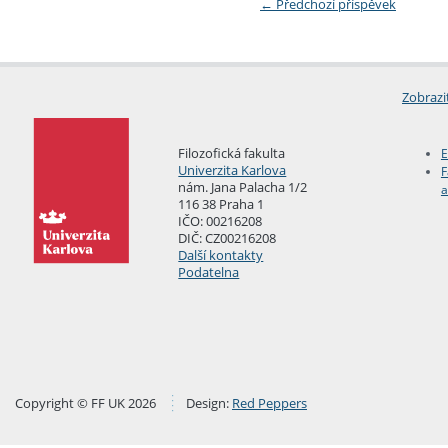
←
Předchozí příspěvek
Zobrazi
Filozofická fakulta
E
Univerzita Karlova
F
nám. Jana Palacha 1/2
a
116 38 Praha 1
IČO: 00216208
DIČ: CZ00216208
Další kontakty
Podatelna
Copyright © FF UK 2026
Design:
Red Peppers