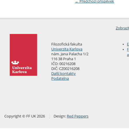
←
Předchozí příspěvek
Zobrazi
Filozofická fakulta
E
Univerzita Karlova
F
nám. Jana Palacha 1/2
a
116 38 Praha 1
IČO: 00216208
DIČ: CZ00216208
Další kontakty
Podatelna
Copyright © FF UK 2026
Design:
Red Peppers