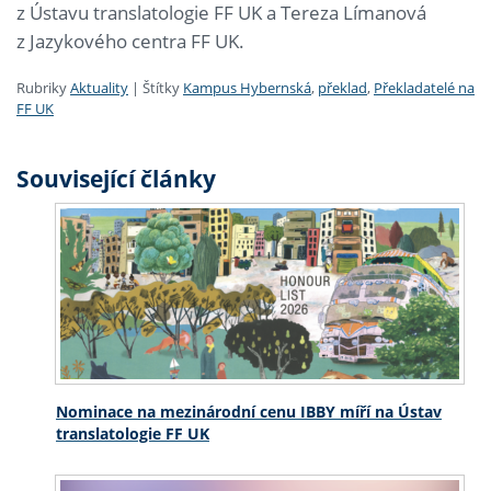
z Ústavu translatologie FF UK a Tereza Límanová
z Jazykového centra FF UK.
Rubriky
Aktuality
|
Štítky
Kampus Hybernská
,
překlad
,
Překladatelé na
FF UK
Související články
Nominace na mezinárodní cenu IBBY míří na Ústav
translatologie FF UK