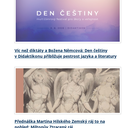
Víc než diktáty a Božena Němcová: Den češtiny
v Didaktikonu přibližuje pestrost jazyka a literatury
Přednáška Martina Hilského Zemský ráj to na
pohled: Miltonův Ztracený ráj