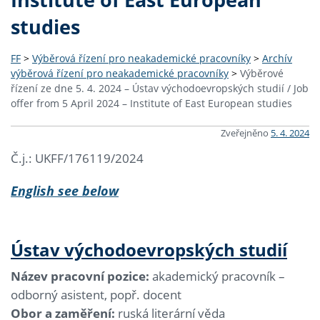
studies
FF
>
Výběrová řízení pro neakademické pracovníky
>
Archív
výběrová řízení pro neakademické pracovníky
>
Výběrové
řízení ze dne 5. 4. 2024 – Ústav východoevropských studií / Job
offer from 5 April 2024 – Institute of East European studies
Zveřejněno
5. 4. 2024
Č.j.: UKFF/176119/2024
English see below
Ústav východoevropských studií
Název pracovní pozice:
akademický pracovník –
odborný asistent, popř. docent
Obor a zaměření:
ruská literární věda