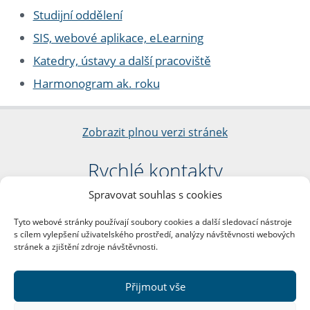
Studijní oddělení
SIS, webové aplikace, eLearning
Katedry, ústavy a další pracoviště
Harmonogram ak. roku
Zobrazit plnou verzi stránek
Rychlé kontakty
Spravovat souhlas s cookies
Filozofická fakulta
Univerzita Karlova
Tyto webové stránky používají soubory cookies a další sledovací nástroje
nám. Jana Palacha 1/2
s cílem vylepšení uživatelského prostředí, analýzy návštěvnosti webových
116 38 Praha 1
stránek a zjištění zdroje návštěvnosti.
IČO: 00216208
DIČ: CZ00216208
Přijmout vše
Další kontakty