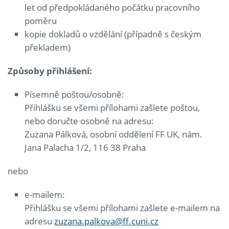
let od předpokládaného počátku pracovního
poměru
kopie dokladů o vzdělání (případně s českým
překladem)
Způsoby přihl
áš
en
í
:
Písemně poštou/osobně:
Přihlášku se všemi přílohami zašlete poštou,
nebo doručte osobně na adresu:
Zuzana Pálková, osobní oddělení FF UK, nám.
Jana Palacha 1/2, 116 38 Praha
nebo
e-mailem:
Přihlášku se všemi přílohami zašlete e-mailem na
adresu
zuzana.palkova@ff.cuni.cz