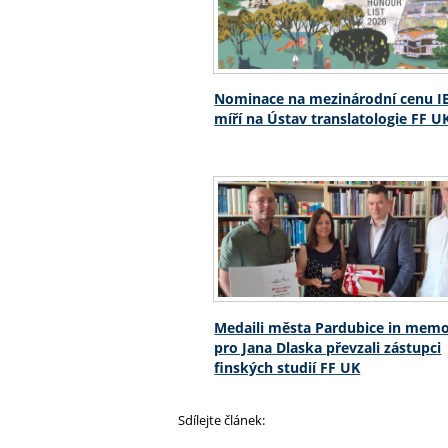
Nominace na mezinárodní cenu I
míří na Ústav translatologie FF U
Medaili města Pardubice in mem
pro Jana Dlaska převzali zástupci
finských studií FF UK
Sdílejte článek: