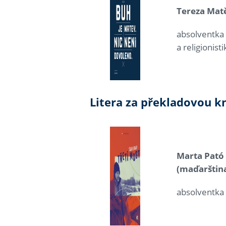
Tereza Mat
absolventka 
a religionist
Litera za překladovou k
Marta Pató
(maďarštin
absolventka 