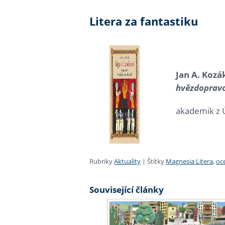
Litera za fantastiku
Jan A. Kozá
hvězdopravci
akademik z Ús
Rubriky
Aktuality
|
Štítky
Magnesia Litera
,
oc
Související články