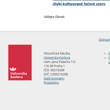
chybí kultivované řečové vzory
Sdílejte článek:
Zobrazi
Filozofická fakulta
E
Univerzita Karlova
F
nám. Jana Palacha 1/2
a
116 38 Praha 1
IČO: 00216208
DIČ: CZ00216208
Další kontakty
Podatelna