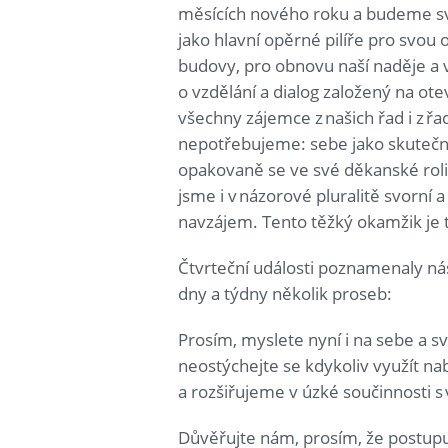
měsících nového roku a budeme sv
jako hlavní opěrné pilíře pro svou
budovy, pro obnovu naší naděje a v
o vzdělání a dialog založený na ot
všechny zájemce z našich řad i z ř
nepotřebujeme: sebe jako skutečné 
opakovaně se ve své děkanské roli, 
jsme i v názorové pluralitě svorn
navzájem. Tento těžký okamžik je
Čtvrteční události poznamenaly ná
dny a týdny několik proseb:
Prosím, myslete nyní i na sebe a sv
neostýchejte se kdykoliv využít na
a rozšiřujeme v úzké součinnosti 
Důvěřujte nám, prosím, že postup