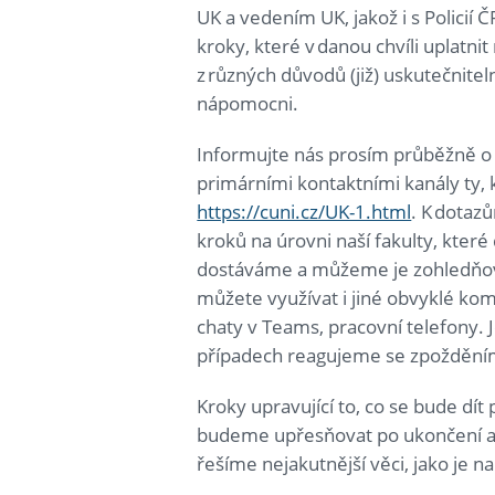
UK a vedením UK, jakož i s Policií 
kroky, které v danou chvíli uplatn
z různých důvodů (již) uskutečnitel
nápomocni.
Informujte nás prosím průběžně o 
primárními kontaktními kanály ty, k
https://cuni.cz/UK-1.html
. K dotaz
kroků na úrovni naší fakulty, kter
dostáváme a můžeme je zohledňovat 
můžete využívat i jiné obvyklé kom
chaty v Teams, pracovní telefony. 
případech reagujeme se zpožděním,
Kroky upravující to, co se bude d
budeme upřesňovat po ukončení akt
řešíme nejakutnější věci, jako je n