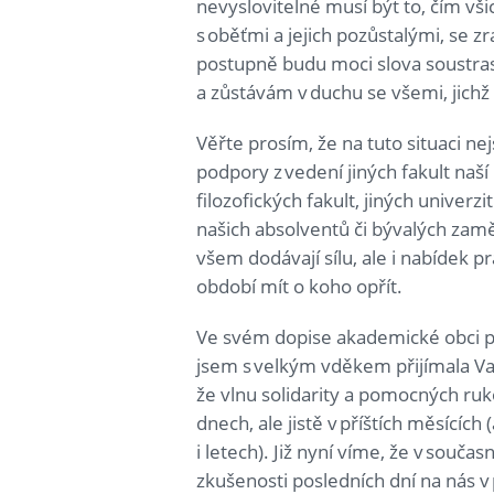
nevyslovitelné musí být to, čím vš
s oběťmi a jejich pozůstalými, se zr
postupně budu moci slova soustrast
a zůstávám v duchu se všemi, jichž 
Věřte prosím, že na tuto situaci 
podpory z vedení jiných fakult naší
filozofických fakult, jiných univerz
našich absolventů či bývalých zam
všem dodávají sílu, ale i nabídek 
období mít o koho opřít.
Ve svém dopise akademické obci p
jsem s velkým vděkem přijímala Va
že vlnu solidarity a pomocných ru
dnech, ale jistě v příštích měsícíc
i letech). Již nyní víme, že v součas
zkušenosti posledních dní na nás v 