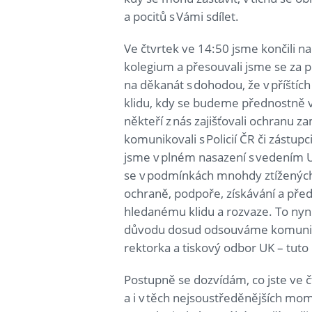
a pocitů s Vámi sdílet.
Ve čtvrtek ve 14:50 jsme končili n
kolegium a přesouvali jsme se za p
na děkanát s dohodou, že v příští
klidu, kdy se budeme přednostně v
někteří z nás zajišťovali ochranu z
komunikovali s Policií ČR či zástupc
jsme v plném nasazení s vedením 
se v podmínkách mnohdy ztížených
ochraně, podpoře, získávání a před
hledanému klidu a rozvaze. To nyní 
důvodu dosud odsouváme komunikaci
rektorka a tiskový odbor UK – tu
Postupně se dozvídám, co jste ve čt
a i v těch nejsoustředěnějších mom