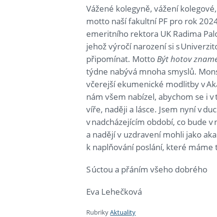
Vážené kolegyně, vážení kolegové
motto naší fakultní PF pro rok 2024,
emeritního rektora UK Radima Palo
jehož výročí narození si s Univerz
připomínat. Motto
Být hotov zname
týdne nabývá mnoha smyslů. Mons
včerejší ekumenické modlitby v Ak
nám všem nabízel, abychom se i v t
víře, naději a lásce. Jsem nyní v 
v nadcházejícím období, co bude v 
a nadějí v uzdravení mohli jako ak
k naplňování poslání, které máme t
S úctou a přáním všeho dobrého
Eva Lehečková
Rubriky
Aktuality