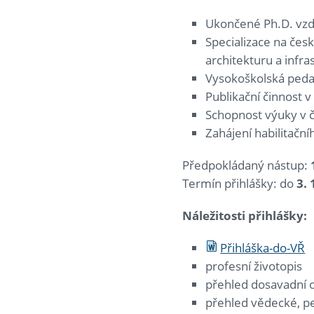
Ukončené Ph.D. vzd
Specializace na česk
architekturu a infr
Vysokoškolská peda
Publikační činnost 
Schopnost výuky v 
Zahájení habilitačníh
Předpokládaný nástup:
Termín přihlášky: do
3. 
Náležitosti přihlášky:
Přihláška-do-VŘ
profesní životopis
přehled dosavadní 
přehled vědecké, pe