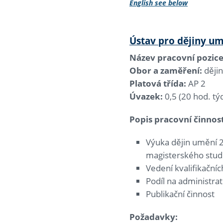
English see below
Ústav pro dějiny u
Název pracovní pozice
Obor a zaměření:
dějin
Platová třída:
AP 2
Úvazek:
0,5 (20 hod. tý
Popis pracovní činnost
Výuka dějin umění 2
magisterského stud
Vedení kvalifikačníc
Podíl na administra
Publikační činnost
Požadavky: