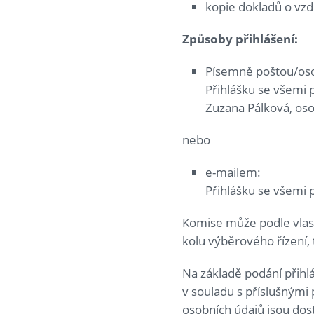
kopie dokladů o vzd
Způsoby přihl
áš
en
í
:
Písemně poštou/os
Přihlášku se všemi 
Zuzana Pálková, oso
nebo
e-mailem:
Přihlášku se všemi 
Komise může podle vlas
kolu výběrového řízení,
Na základě podání přihl
v souladu s příslušnými
osobních údajů jsou do