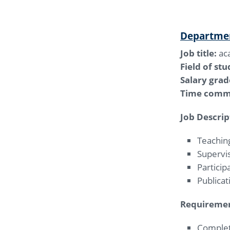
Departmen
Job title:
aca
Field of stu
Salary grad
Time comm
Job Descrip
Teaching
Supervis
Particip
Publicat
Requiremen
Complet