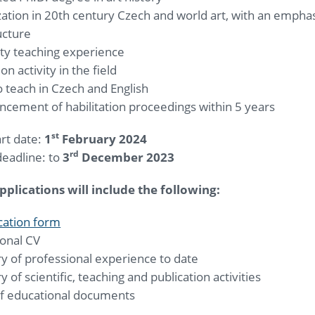
zation in 20th century Czech and world art, with an emphasi
ucture
ity teaching experience
on activity in the field
to teach in Czech and English
ement of habilitation proceedings within 5 years
st
rt date:
1
February 2024
rd
deadline: to
3
December 2023
plications will include the following:
cation form
ional CV
 of professional experience to date
of scientific, teaching and publication activities
of educational documents