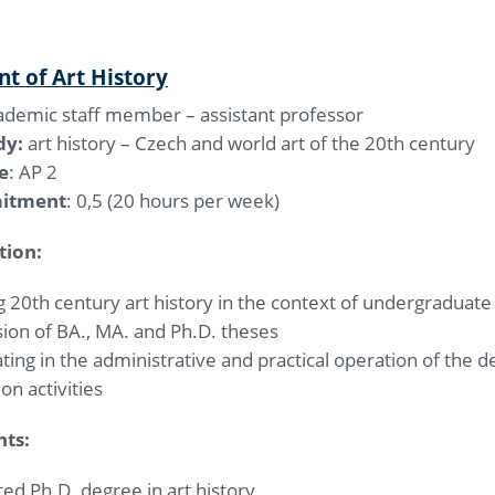
t of Art History
demic staff member – assistant professor
dy:
art history – Czech and world art of the 20th century
e
: AP 2
itment
: 0,5 (20 hours per week)
tion:
 20th century art history in the context of undergraduat
ion of BA., MA. and Ph.D. theses
ating in the administrative and practical operation of the
ion activities
ts:
ed Ph.D. degree in art history