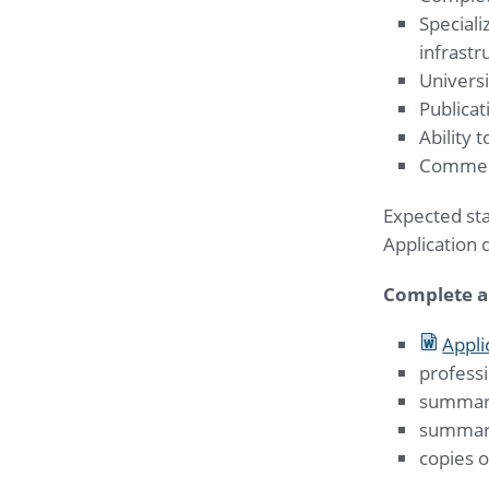
Speciali
infrastr
Univers
Publicati
Ability 
Commenc
Expected sta
Application 
Complete ap
Appli
profess
summary
summary 
copies 