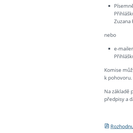
Písemně
Přihláš
Zuzana P
nebo
e-maile
Přihláš
Komise může
k pohovoru.
Na základě p
předpisy a d
Rozhodnut