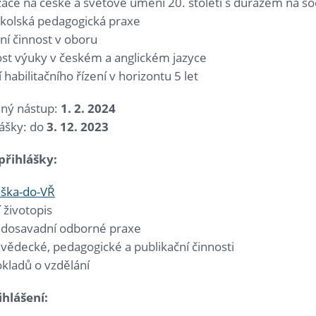
zace na české a světové umění 20. století s důrazem na soc
kolská pedagogická praxe
ní činnost v oboru
st výuky v českém a anglickém jazyce
 habilitačního řízení v horizontu 5 let
ný nástup:
1. 2. 2024
lášky: do
3. 12. 2023
 přihlášky:
áška-do-VŘ
 životopis
 dosavadní odborné praxe
vědecké, pedagogické a publikační činnosti
kladů o vzdělání
ihl
áš
en
í
: