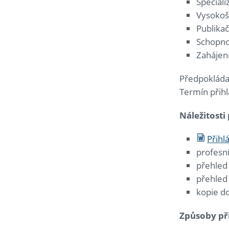
Speciali
Vysokoš
Publikač
Schopno
Zahájení
Předpokláda
Termín přih
Náležitosti
Přihl
profesní
přehled
přehled 
kopie do
Způsoby př