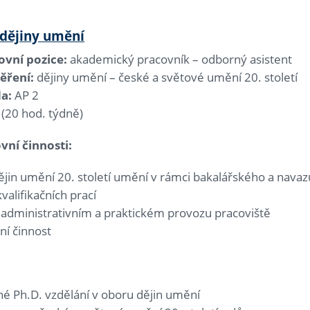
 dějiny umění
vní pozice:
akademický pracovník – odborný asistent
ěření:
dějiny umění – české a světové umění 20. století
da:
AP 2
 (20 hod. týdně)
vní činnosti:
jin umění 20. století umění v rámci bakalářského a navaz
valifikačních prací
a administrativním a praktickém provozu pracoviště
ní činnost
é Ph.D. vzdělání v oboru dějin umění