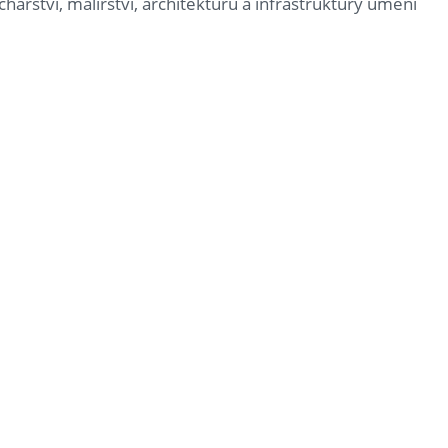
hařství, malířství, architekturu a infrastruktury umění