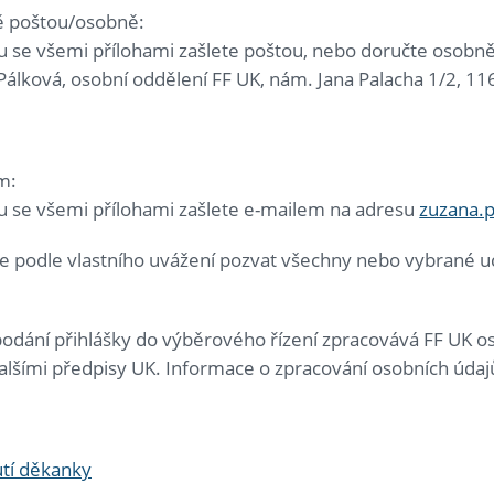
 poštou/osobně:
ku se všemi přílohami zašlete poštou, nebo doručte osobn
álková, osobní oddělení FF UK, nám. Jana Palacha 1/2, 11
m:
ku se všemi přílohami zašlete e-mailem na adresu
zuzana.p
 podle vlastního uvážení pozvat všechny nebo vybrané uc
odání přihlášky do výběrového řízení zpracovává FF UK o
alšími předpisy UK. Informace o zpracování osobních úda
í děkanky