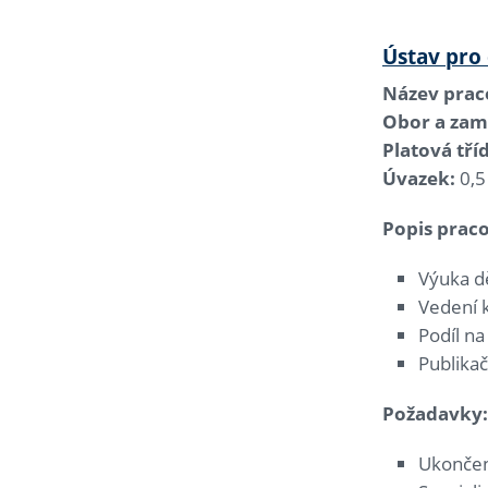
Ústav pro
Název praco
Obor a zam
Platová tří
Úvazek:
0,5
Popis praco
Výuka dě
Vedení k
Podíl n
Publikač
Požadavky:
Ukončen