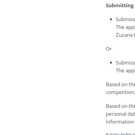
Submitting 
Submissi
The appl
Zuzana 
Or
Submiss
The appl
Based on the
competition, 
Based on the
personal dat
Information 
Rubriky
Archív 