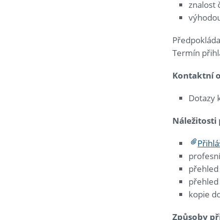
znalost 
výhodou:
Předpokláda
Termín přih
Kontaktní 
Dotazy 
Náležitosti
Přihl
profesní
přehled
přehled 
kopie d
Způsoby př