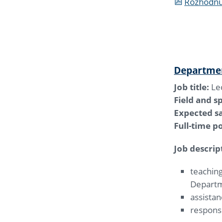
Rozhodnut
Departmen
Job title:
Le
Field and sp
Expected sa
Full-time po
Job descrip
teaching
Departme
assista
responsi