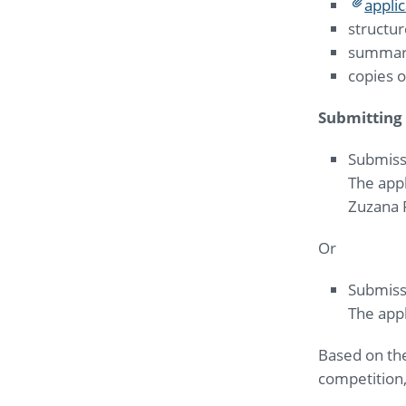
appli
structur
summary 
copies o
Submitting 
Submissi
The appl
Zuzana 
Or
Submiss
The appl
Based on the
competition, 