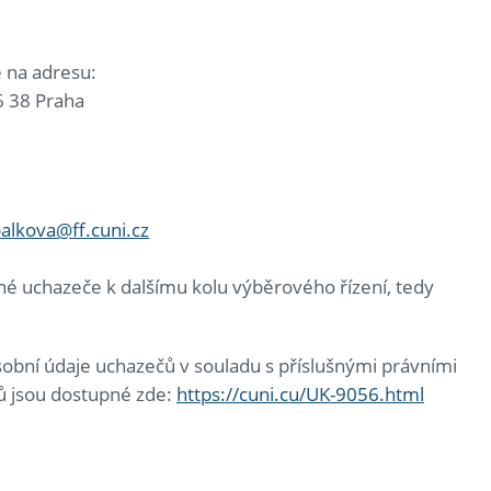
ě na adresu:
6 38 Praha
alkova@ff.cuni.cz
é uchazeče k dalšímu kolu výběrového řízení, tedy
sobní údaje uchazečů v souladu s příslušnými právními
jů jsou dostupné zde:
https://cuni.cu/UK-9056.html