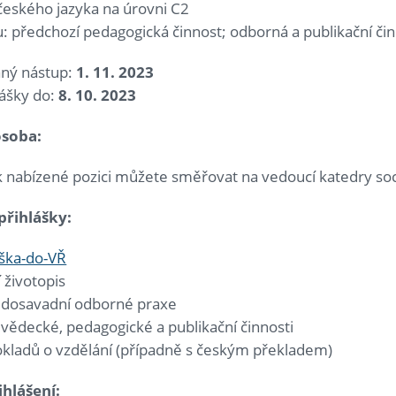
českého jazyka na úrovni C2
 předchozí pedagogická činnost; odborná a publikační čin
ný nástup:
1. 11. 2023
lášky do:
8. 10. 2023
osoba:
k nabízené pozici můžete směřovat na vedoucí katedry soc
 přihlášky:
áška-do-VŘ
 životopis
 dosavadní odborné praxe
vědecké, pedagogické a publikační činnosti
okladů o vzdělání (případně s českým překladem)
ihl
áš
en
í
: