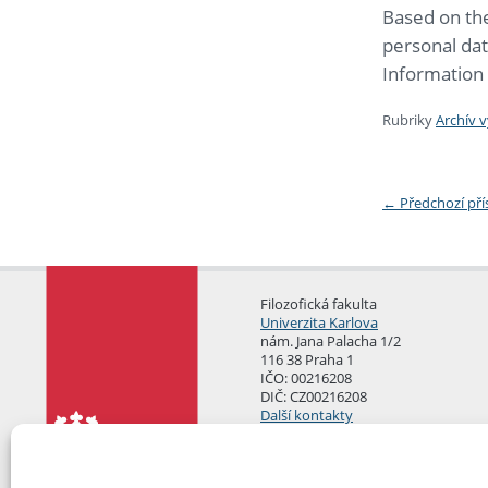
Based on the
personal dat
Information 
Rubriky
Archív 
←
Předchozí př
Filozofická fakulta
Univerzita Karlova
nám. Jana Palacha 1/2
116 38 Praha 1
IČO: 00216208
DIČ: CZ00216208
Další kontakty
Podatelna