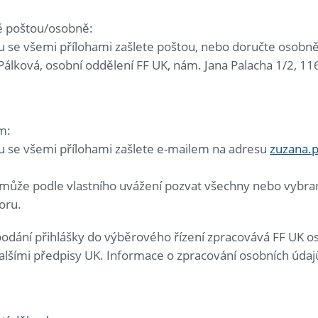
 poštou/osobně:
ku se všemi přílohami zašlete poštou, nebo doručte osobn
álková, osobní oddělení FF UK, nám. Jana Palacha 1/2, 11
m:
ku se všemi přílohami zašlete e-mailem na adresu
zuzana.p
může podle vlastního uvážení pozvat všechny nebo vybran
oru.
odání přihlášky do výběrového řízení zpracovává FF UK o
alšími předpisy UK. Informace o zpracování osobních úda