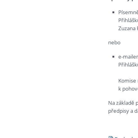
Písemně
Přihláš
Zuzana P
nebo
e-maile
Přihláš
Komise 
k pohov
Na základě p
předpisy a d