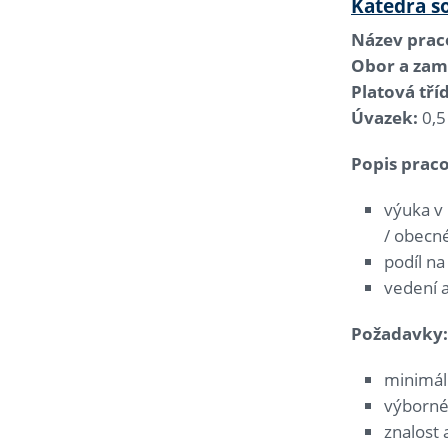
Katedra s
Název praco
Obor a zam
Platová tří
Úvazek:
0,5
Popis praco
výuka v
/ obecné
podíl na
vedení a
Požadavky:
minimál
výborné
znalost 