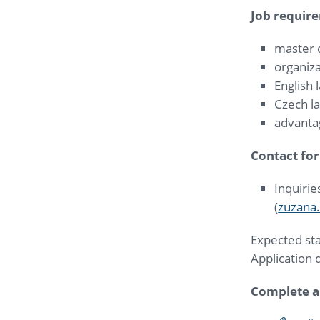
Job requir
master 
organiza
English 
Czech l
advantag
Contact for
Inquirie
(
zuzana
Expected sta
Application 
Complete ap