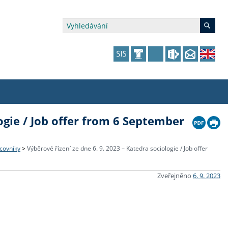
logie / Job offer from 6 September
édia a veřejnost
 dalšího vzdělávání
 dalšího vzdělávání
fer & Impact Office
dějící zaměstnanci
vna
amy s mikrocertifikátem
jící se specifickými potřebami
ké ceny a fondy
akultní financování výjezdů
covníky
>
Výběrové řízení ze dne 6. 9. 2023 – Katedra sociologie / Job offer
p fakulty
zita třetího věku
a a benefity pro studující
kace
and Central European Studies
Zveřejněno
6. 9. 2023
ová řízení
atelství FF UK