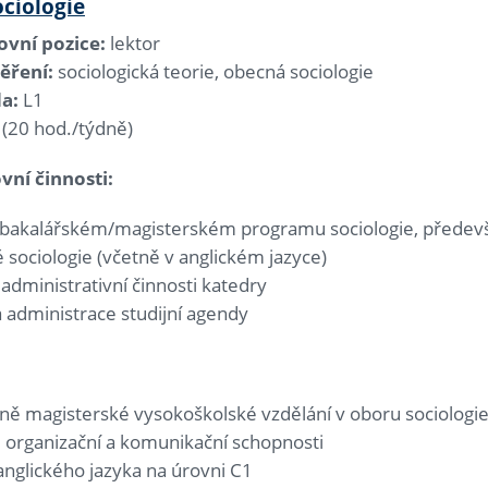
ociologie
vní pozice:
lektor
ěření:
sociologická teorie, obecná sociologie
da:
L1
 (20 hod./týdně)
vní činnosti:
 bakalářském/magisterském programu sociologie, předevš
 sociologie (včetně v anglickém jazyce)
 administrativní činnosti katedry
 administrace studijní agendy
ně magisterské vysokoškolské vzdělání v oboru sociologi
 organizační a komunikační schopnosti
anglického jazyka na úrovni C1