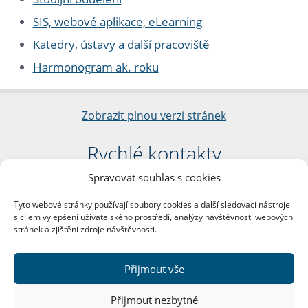
SIS, webové aplikace, eLearning
Katedry, ústavy a další pracoviště
Harmonogram ak. roku
Zobrazit plnou verzi stránek
Rychlé kontakty
Spravovat souhlas s cookies
Filozofická fakulta
Univerzita Karlova
Tyto webové stránky používají soubory cookies a další sledovací nástroje
nám. Jana Palacha 1/2
s cílem vylepšení uživatelského prostředí, analýzy návštěvnosti webových
116 38 Praha 1
stránek a zjištění zdroje návštěvnosti.
IČO: 00216208
DIČ: CZ00216208
Přijmout vše
Další kontakty
Přijmout nezbytné