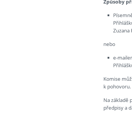
Způsoby př
Písemně
Přihláš
Zuzana P
nebo
e-maile
Přihláš
Komise může
k pohovoru.
Na základě p
předpisy a d