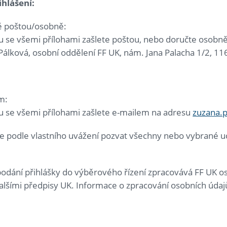
ihl
áš
en
í
:
 poštou/osobně:
ku se všemi přílohami zašlete poštou, nebo doručte osobn
álková, osobní oddělení FF UK, nám. Jana Palacha 1/2, 11
m:
ku se všemi přílohami zašlete e-mailem na adresu
zuzana.p
 podle vlastního uvážení pozvat všechny nebo vybrané uc
odání přihlášky do výběrového řízení zpracovává FF UK o
alšími předpisy UK. Informace o zpracování osobních údaj