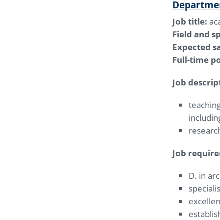
Departmen
Job title:
aca
Field and sp
Expected sa
Full-time po
Job descrip
teaching
includin
research
Job requir
D. in ar
speciali
excellen
establis