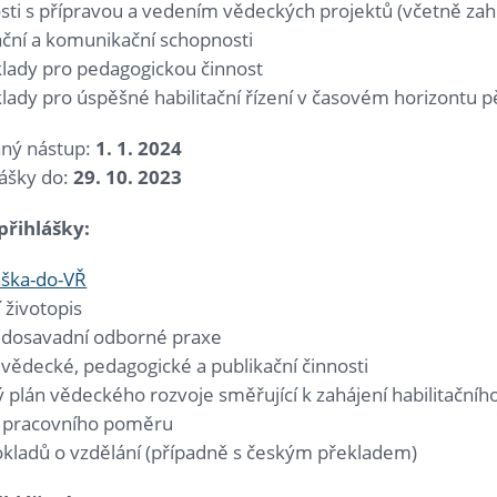
sti s přípravou a vedením vědeckých projektů (včetně zah
ační a komunikační schopnosti
lady pro pedagogickou činnost
ady pro úspěšné habilitační řízení v časovém horizontu pě
ný nástup:
1. 1. 2024
lášky do:
29. 10. 2023
 přihlášky:
áška-do-VŘ
 životopis
 dosavadní odborné praxe
vědecké, pedagogické a publikační činnosti
plán vědeckého rozvoje směřující k zahájení habilitačního
 pracovního poměru
okladů o vzdělání (případně s českým překladem)