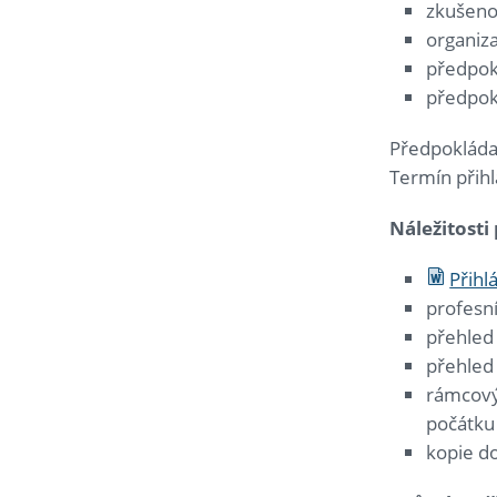
zkušeno
organiz
předpok
předpokl
Předpokláda
Termín přih
Náležitosti
Přihl
profesní
přehled
přehled 
rámcový 
počátku
kopie d