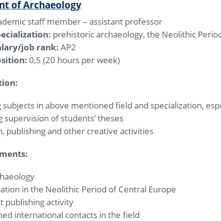
t of Archaeology
demic staff member – assistant professor
ecialization:
prehistoric archaeology, the Neolithic Perio
lary/job rank:
AP2
sition:
0,5 (20 hours per week)
tion:
 subjects in above mentioned field and specialization, espec
g supervision of students’ theses
, publishing and other creative activities
ements:
chaeology
sation in the Neolithic Period of Central Europe
t publishing activity
hed international contacts in the field