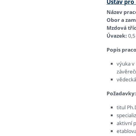
Ústav pro 
Název praco
Obor a zam
Mzdová tří
Úvazek:
0,5
Popis praco
výuka v 
závěreč
vědecká,
Požadavky:
titul Ph
speciali
aktivní 
etablov