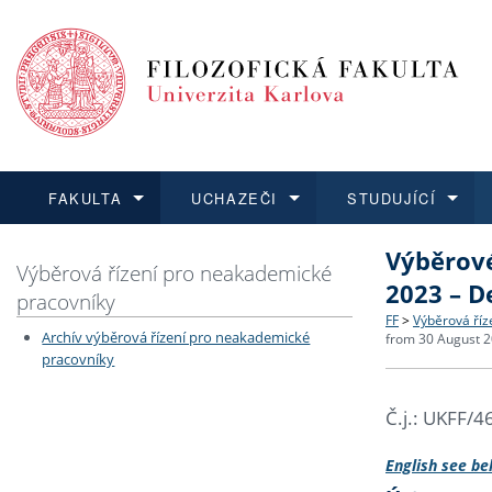
FAKULTA
UCHAZEČI
STUDUJÍCÍ
Výběrové
FAKULTA
UCHAZEČI
STUDUJÍCÍ
VĚDA A VÝZKUM
ZAHRANIČÍ
Struktura a
Co studova
Bakalářsk
O vědě a 
Aktuální n
Výběrová řízení pro neakademické
2023 – D
pracovníky
Dozvědět se více
Podat přihlášku
Dozvědět se více
Dozvědět se více
Dozvědět se více
Strategie 
Učitelské 
Doktorské
Akademické
Vyjíždějící
FF
>
Výběrová říz
Archív výběrová řízení pro neakademické
from 30 August 2
pracovníky
Podpora a
Informace 
Rigorózní 
Granty a p
Přijíždějíc
Č.j.: UKFF/
Absolventi
Vyjíždějíc
English see be
Fakultní š