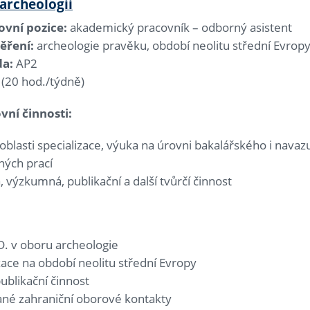
archeologii
vní pozice:
akademický pracovník – odborný asistent
ěření:
archeologie pravěku, období neolitu střední Evrop
da:
AP2
 (20 hod./týdně)
vní činnosti:
oblasti specializace, výuka na úrovni bakalářského i navaz
ných prací
 výzkumná, publikační a další tvůrčí činnost
.D. v oboru archeologie
zace na období neolitu střední Evropy
publikační činnost
ané zahraniční oborové kontakty