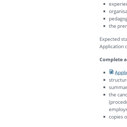
experie
organisa
pedagogi
the prer
Expected sta
Application 
Complete ap
Appli
structur
summary 
the can
(procedu
employ
copies o