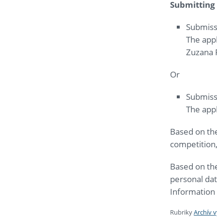
Submitting 
Submissi
The appl
Zuzana 
Or
Submiss
The appl
Based on the
competition, 
Based on the
personal dat
Information 
Rubriky
Archív 