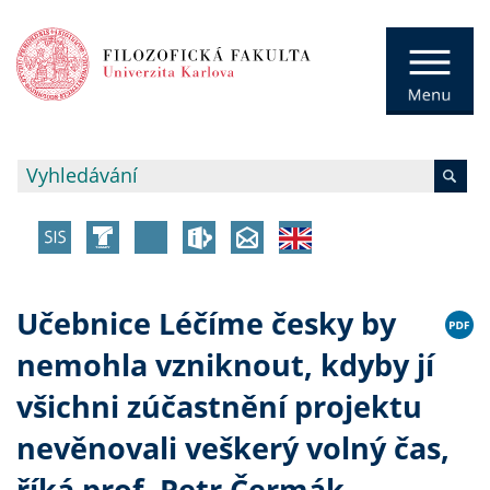
Učebnice Léčíme česky by
nemohla vzniknout, kdyby jí
všichni zúčastnění projektu
nevěnovali veškerý volný čas,
říká prof. Petr Čermák