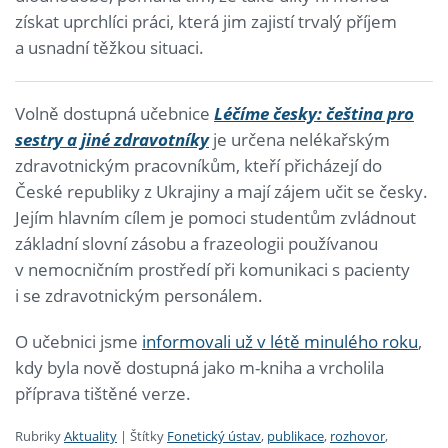
získat uprchlíci práci, která jim zajistí trvalý příjem
a usnadní těžkou situaci.
Volně dostupná učebnice
Léčíme česky: čeština pro
sestry a jiné zdravotníky
je určena nelékařským
zdravotnickým pracovníkům, kteří přicházejí do
České republiky z Ukrajiny a mají zájem učit se česky.
Jejím hlavním cílem je pomoci studentům zvládnout
základní slovní zásobu a frazeologii používanou
v nemocničním prostředí při komunikaci s pacienty
i se zdravotnickým personálem.
O učebnici jsme
informovali už v létě minulého roku
,
kdy byla nově dostupná jako m-kniha a vrcholila
příprava tištěné verze.
Rubriky
Aktuality
|
Štítky
Fonetický ústav
,
publikace
,
rozhovor
,