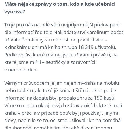
Máte nějaké zprávy o tom, kdo a kde učebnici
využívá?
To je pro nás na celé věci nejpříjemnější překvapení:
dle informací ředitele Nakladatelství Karolinum počet
uživatelů m-knihy strmě rostl od první chvíle –
k dnešnímu dni má kniha zhruba 16 319 uživatelů.
Podle zpráv, které máme, jsou uživateli právě ti, na
které jsme mířili – sestřičky a zdravotníci
v nemocnicích.
Věrným průvodcem je jim nejen m-kniha na mobilu
nebo tabletu, ale také již kniha tištěná. Té se podle
informací nakladatelství prodalo zhruba 150 kusů.
Víme o mnoha ukrajinských zdravotnicích, které mají
knihu v práci a v případě potřeby ji používají. Jinými
slovy, naplnilo se to, oč jsme usilovali: kniha pomáhá
dlouhodobě, pomáhá tím, že také díky ní mohou