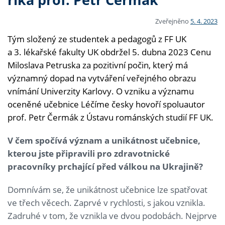
Zveřejněno
5. 4. 2023
Tým složený ze studentek a pedagogů z FF UK
a 3. lékařské fakulty UK obdržel 5. dubna 2023 Cenu
Miloslava Petruska za pozitivní počin, který má
významný dopad na vytváření veřejného obrazu
vnímání Univerzity Karlovy. O vzniku a významu
oceněné učebnice Léčíme česky hovoří spoluautor
prof. Petr Čermák z Ústavu románských studií FF UK.
V čem spočívá význam a unikátnost učebnice,
kterou jste připravili pro zdravotnické
pracovníky prchající před válkou na Ukrajině?
Domnívám se, že unikátnost učebnice lze spatřovat
ve třech věcech. Zaprvé v rychlosti, s jakou vznikla.
Zadruhé v tom, že vznikla ve dvou podobách. Nejprve