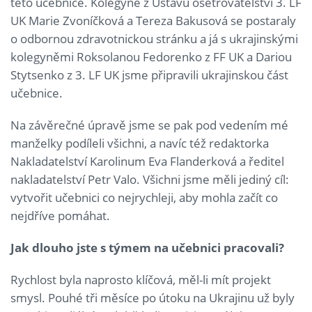
této učebnice. Kolegyně z Ústavu ošetřovatelství 3. LF
UK Marie Zvoníčková a Tereza Bakusová se postaraly
o odbornou zdravotnickou stránku a já s ukrajinskými
kolegyněmi Roksolanou Fedorenko z FF UK a Dariou
Stytsenko z 3. LF UK jsme připravili ukrajinskou část
učebnice.
Na závěrečné úpravě jsme se pak pod vedením mé
manželky podíleli všichni, a navíc též redaktorka
Nakladatelství Karolinum Eva Flanderková a ředitel
nakladatelství Petr Valo. Všichni jsme měli jediný cíl:
vytvořit učebnici co nejrychleji, aby mohla začít co
nejdříve pomáhat.
Jak dlouho jste s týmem na učebnici pracovali?
Rychlost byla naprosto klíčová, měl-li mít projekt
smysl. Pouhé tři měsíce po útoku na Ukrajinu už byly