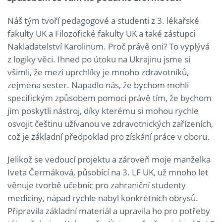
Náš tým tvoří pedagogové a studenti z 3. lékařské
fakulty UK a Filozofické fakulty UK a také zástupci
Nakladatelství Karolinum. Proč právě oni? To vyplývá
z logiky věci. Ihned po útoku na Ukrajinu jsme si
všimli, že mezi uprchlíky je mnoho zdravotníků,
zejména sester. Napadlo nás, že bychom mohli
specifickým způsobem pomoci právě tím, že bychom
jim poskytli nástroj, díky kterému si mohou rychle
osvojit češtinu užívanou ve zdravotnických zařízeních,
což je základní předpoklad pro získání práce v oboru.
Jelikož se vedoucí projektu a zároveň moje manželka
Iveta Čermáková, působící na 3. LF UK, už mnoho let
věnuje tvorbě učebnic pro zahraniční studenty
medicíny, nápad rychle nabyl konkrétních obrysů.
Připravila základní materiál a upravila ho pro potřeby