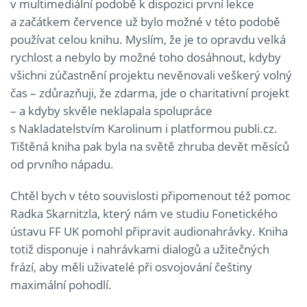
v multimediální podobě k dispozici první lekce
a začátkem července už bylo možné v této podobě
používat celou knihu. Myslím, že je to opravdu velká
rychlost a nebylo by možné toho dosáhnout, kdyby
všichni zúčastnění projektu nevěnovali veškerý volný
čas – zdůrazňuji, že zdarma, jde o charitativní projekt
– a kdyby skvěle neklapala spolupráce
s Nakladatelstvím Karolinum i platformou publi.cz.
Tištěná kniha pak byla na světě zhruba devět měsíců
od prvního nápadu.
Chtěl bych v této souvislosti připomenout též pomoc
Radka Skarnitzla, který nám ve studiu Fonetického
ústavu FF UK pomohl připravit audionahrávky. Kniha
totiž disponuje i nahrávkami dialogů a užitečných
frází, aby měli uživatelé při osvojování češtiny
maximální pohodlí.