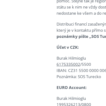
pomoc. Stejně tak je regi
státu se k nim ne vždy dos
nedostane ke všem a do reg
Distribuci financí zasažen
který je v kontaktu přímo 
poznámky pište „SOS Tu
Účet v CZK:
Burak Hilmioglu
6175335002
/5500
IBAN: CZ31 5500 0000 00
Poznámka: SOS Turecko
EURO Account:
Burak Hilmioglu
1995326213
/0800