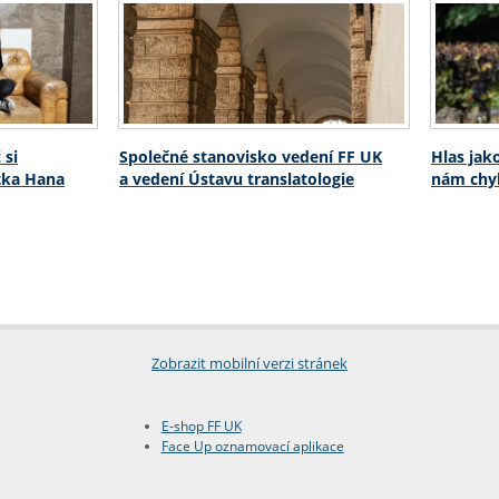
 si
Společné stanovisko vedení FF UK
Hlas jak
stka Hana
a vedení Ústavu translatologie
nám chyb
Zobrazit mobilní verzi stránek
E-shop FF UK
Face Up oznamovací aplikace