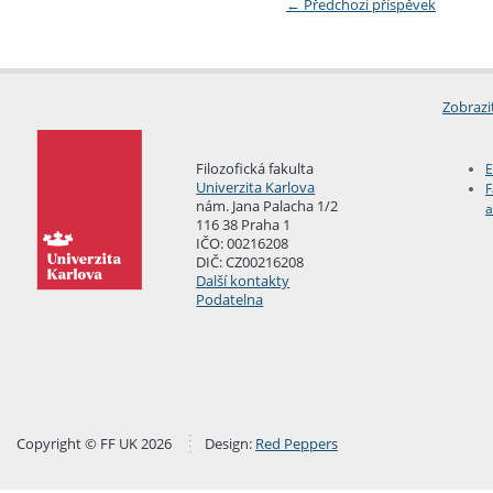
←
Předchozí příspěvek
Zobrazi
Filozofická fakulta
E
Univerzita Karlova
F
nám. Jana Palacha 1/2
a
116 38 Praha 1
IČO: 00216208
DIČ: CZ00216208
Další kontakty
Podatelna
Copyright © FF UK 2026
Design:
Red Peppers