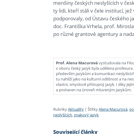
menšiny českých neslyšících v čes
ty lidi, kteří stáli v čele institucí, 
podporovaly, od Ústavu českého j
doc. Františka Vrhela, prof. Miros
po různé grantové agentury a nad
Prof. Alena Macurová
vystudovala na Filoz
v oboru český jazyk byla udělena profesura. V
především jazykům a komunikaci neslyšících. 
tu nahlíží jako na kulturní odlišnost a na n
vlastní, smyslově přístupný jazyk. I díky jej
a postaven na úroveň mluveným jazykům.
Rubriky
Aktuality
|
Štítky
Alena Macurová
,
oc
neslyšících
,
znakový jazyk
Související články