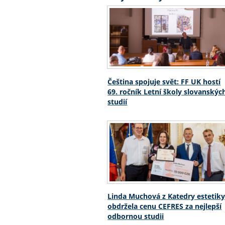
Čeština spojuje svět: FF UK hostí
69. ročník Letní školy slovanskýc
studií
Linda Muchová z Katedry estetik
obdržela cenu CEFRES za nejlepší
odbornou studii