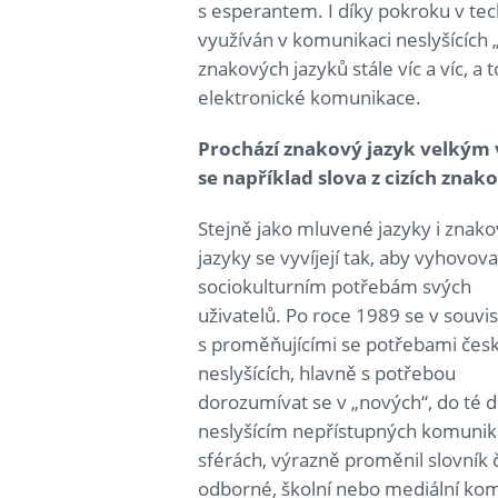
s esperantem. I díky pokroku v te
využíván v komunikaci neslyšících 
znakových jazyků stále víc a víc, 
elektronické komunikace.
Prochází znakový jazyk velkým
se například slova z cizích znak
Stejně jako mluvené jazyky i znak
jazyky se vyvíjejí tak, aby vyhovova
sociokulturním potřebám svých
uživatelů. Po roce 1989 se v souvis
s proměňujícími se potřebami čes
neslyšících, hlavně s potřebou
dorozumívat se v „nových“, do té 
neslyšícím nepřístupných komunik
sférách, výrazně proměnil slovník
odborné, školní nebo mediální ko