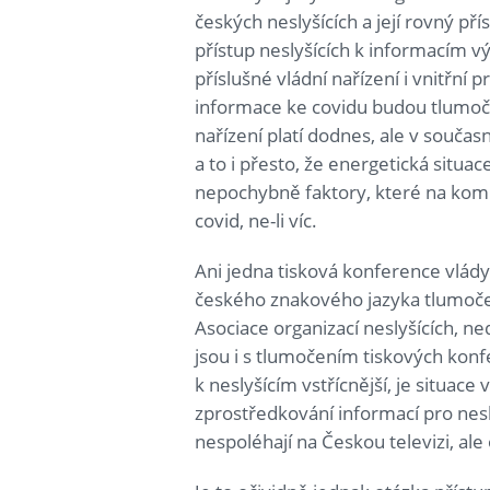
českých neslyšících a její rovný př
přístup neslyšících k informacím v
příslušné vládní nařízení i vnitřní 
informace ke covidu budou tlumoč
nařízení platí dodnes, ale v součas
a to i přesto, že energetická situac
nepochybně faktory, které na komu
covid, ne-li víc.
Ani jedna tisková konference vlá
českého znakového jazyka tlumočen
Asociace organizací neslyšících, ne
jsou i s tlumočením tiskových konf
k neslyšícím vstřícnější, je situac
zprostředkování informací pro nesl
nespoléhají na Českou televizi, ale o