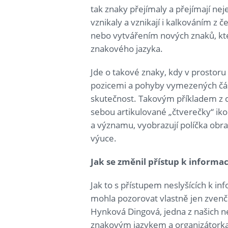
tak znaky přejímaly a přejímají nej
vznikaly a vznikají i kalkováním z 
nebo vytvářením nových znaků, kte
znakového jazyka.
Jde o takové znaky, kdy v prostoru 
pozicemi a pohyby vymezených čás
skutečnost. Takovým příkladem z 
sebou artikulované „čtverečky“ iko
a významu, vyobrazují políčka obr
výuce.
Jak se změnil přístup k informa
Jak to s přístupem neslyšících k i
mohla pozorovat vlastně jen zvenč
Hynková Dingová, jedna z našich n
znakovým jazykem a organizátork