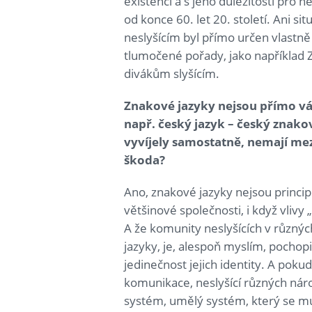
existencí a s jeho důležitostí pro ne
od konce 60. let 20. století. Ani si
neslyšícím byl přímo určen vlastně j
tlumočené pořady, jako například
divákům slyšícím.
Znakové jazyky nejsou přímo vá
např. český jazyk – český znako
vyvíjely samostatně, nemají me
škoda?
Ano, znakové jazyky nejsou princi
většinové společnosti, i když vlivy „
A že komunity neslyšících v různýc
jazyky, je, alespoň myslím, pochopi
jedinečnost jejich identity. A pok
komunikace, neslyšící různých nár
systém, umělý systém, který se mu