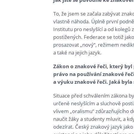
To, že jsem se začala zabývat znak
vlastně náhoda. Úplně první podnět
Institutu pro neslyšící a od kolegů
postižených. Federace se totiž jako
prosazovat „nový“, režimem nedikt
a také na jejich jazyk.
Zákon o znakové řeči, který byl 
právo na používání znakové řeči
a výuku znakové řeči. Jaká byla
Situace před schválením zákona by
určené neslyšícím a sluchově post
vlivem „oralismu“ zdůrazňujícího dů
naučit žáky a studenty mluvit, a k
odezírat. Český znakový jazyk jako 