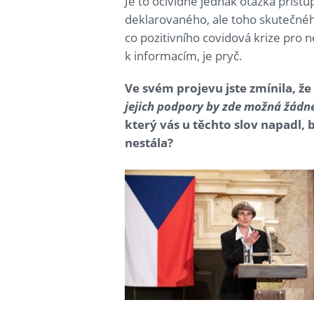
Je to očividně jednak otázka přístu
deklarovaného, ale toho skutečného
co pozitivního covidová krize pro ne
k informacím, je pryč.
Ve svém projevu jste zmínila, že
jejich podpory by zde možná žádn
který vás u těchto slov napadl, 
nestála?